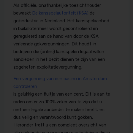
Als officiële, onafhankelijke toezichthouder
bewaakt
De kansspelautoriteit (KSA)
de
gokindustrie in Nederland. Het kansspelaanbod
in buikslotermeer wordt gecontroleerd en
gereguleerd aan de hand van door de KSA
verleende gokvergunningen. Dit houdt in
bedrijven die (online) kansspelen legaal willen
aanbieden in het bezit dienen te zijn van een
zogeheten exploitatievergunning.
Een vergunning van een casino in Amsterdam
controleren
is gelukkig een fluitje van een cent. Dit is aan te
raden om er zo 100% zeker van te zijn dat u
met een legale aanbieder te maken heeft, en
dus veilig en verantwoord kunt gokken.
Hieronder treft u een compleet overzicht van
alle verleende vergunningen van bedrijven die in