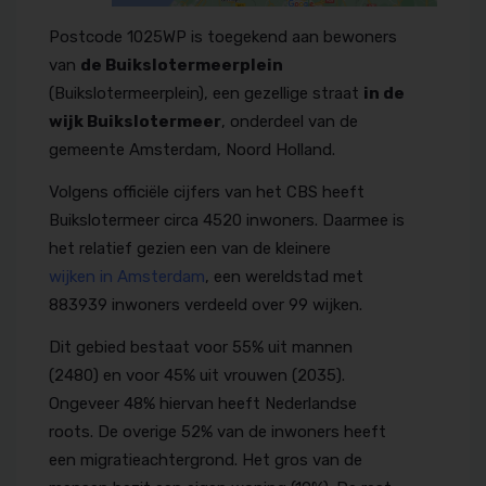
Postcode 1025WP is toegekend aan bewoners
van
de Buikslotermeerplein
(Buikslotermeerplein), een gezellige straat
in de
wijk Buikslotermeer
, onderdeel van de
gemeente Amsterdam, Noord Holland.
Volgens officiële cijfers van het CBS heeft
Buikslotermeer circa 4520 inwoners. Daarmee is
het relatief gezien een van de kleinere
wijken in Amsterdam
, een wereldstad met
883939 inwoners verdeeld over 99 wijken.
Dit gebied bestaat voor 55% uit mannen
(2480) en voor 45% uit vrouwen (2035).
Ongeveer 48% hiervan heeft Nederlandse
roots. De overige 52% van de inwoners heeft
een migratieachtergrond. Het gros van de