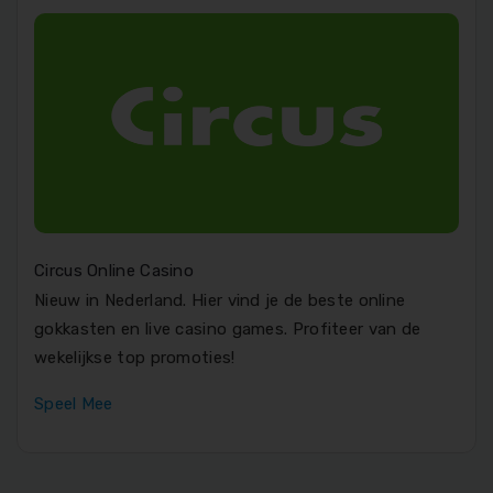
Circus Online Casino
Nieuw in Nederland. Hier vind je de beste online
gokkasten en live casino games. Profiteer van de
wekelijkse top promoties!
Speel Mee