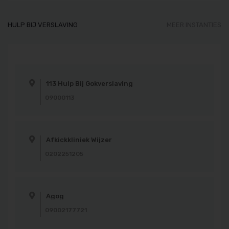
HULP BIJ VERSLAVING
MEER INSTANTIES
113 Hulp Bij Gokverslaving
09000113
Afkickkliniek Wijzer
0202251205
Agog
09002177721