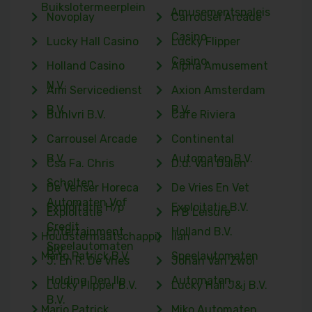
Buikslotermeerplein
Amusementspaleis
Novoplay
Carrousel Arcade
Casino
Lucky Hall Casino
Lucky Flipper
Casino
Holland Casino
Alpha Amusement
N.V.
Ami Servicedienst
Axion Amsterdam
B.V.
B.V.
Buhlvri B.V.
Cafe Riviera
Carrousel Arcade
Continental
B.V.
Automaten B.V.
Csa Fa. Chris
D.d. Van Dalen
Scholten
De Venser Horeca
De Vries En Vet
Automaten Vof
Exploitatie H/p
Exploitatie B.V.
Exploitatie
H B Leisure
Credit
Entertainment
Holland B.V.
Houdstermaatschappij
Ilan
Speelautomaten
B.V.
Mario Patrick B.V.
Speelautomaten
J. En R. De Vries
Johan Van Zwol
Holding Den Ilp
Automaten
Lucky Flipper B.V.
Lucky Hall J&j B.V.
B.V.
Mario Patrick
Miko Automaten