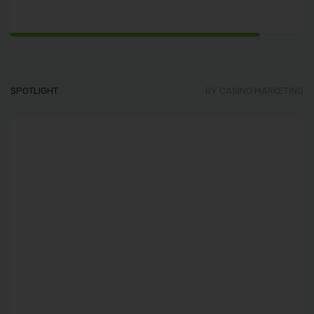
SPOTLIGHT
BY CASINO MARKETING