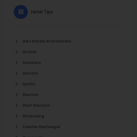
Hotel Tips
A&o Hotels And Hostels
Airbnb
Amadore
Amrath
Apollo
Bastion
Best Western
Bilderberg
Camille Oostwegel