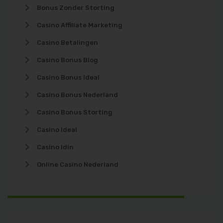
Bonus Zonder Storting
Casino Affiliate Marketing
Casino Betalingen
Casino Bonus Blog
Casino Bonus Ideal
Casino Bonus Nederland
Casino Bonus Storting
Casino Ideal
Casino Idin
Online Casino Nederland