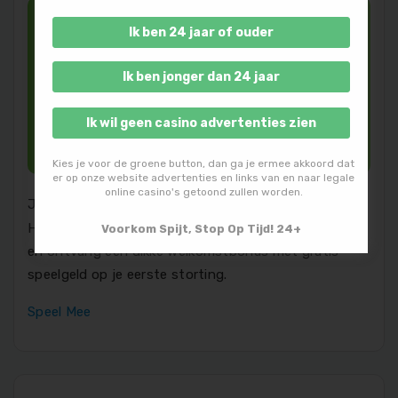
Ik ben 24 jaar of ouder
Ik ben jonger dan 24 jaar
Ik wil geen casino advertenties zien
Kies je voor de groene button, dan ga je ermee akkoord dat
er op onze website advertenties en links van en naar legale
online casino's getoond zullen worden.
Jack's Casino
Hét bekendste gokmerk van Holland. Schrijf je in
Voorkom Spijt, Stop Op Tijd! 24+
en ontvang een dikke welkomstbonus met gratis
speelgeld op je eerste storting.
Speel Mee