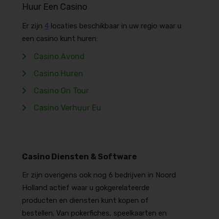
Huur Een Casino
Er zijn
4
locaties beschikbaar in uw regio waar u
een casino kunt huren:
Casino Avond
Casino Huren
Casino On Tour
Casino Verhuur Eu
Casino Diensten & Software
Er zijn overigens ook nog 6 bedrijven in Noord
Holland actief waar u gokgerelateerde
producten en diensten kunt kopen of
bestellen. Van pokerfiches, speelkaarten en