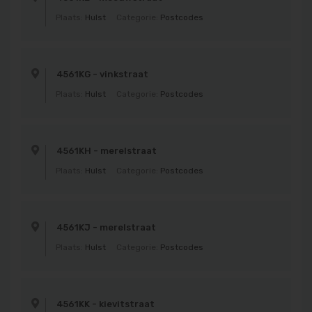
Plaats:
Hulst
Categorie:
Postcodes
4561KG - vinkstraat
Plaats:
Hulst
Categorie:
Postcodes
4561KH - merelstraat
Plaats:
Hulst
Categorie:
Postcodes
4561KJ - merelstraat
Plaats:
Hulst
Categorie:
Postcodes
4561KK - kievitstraat