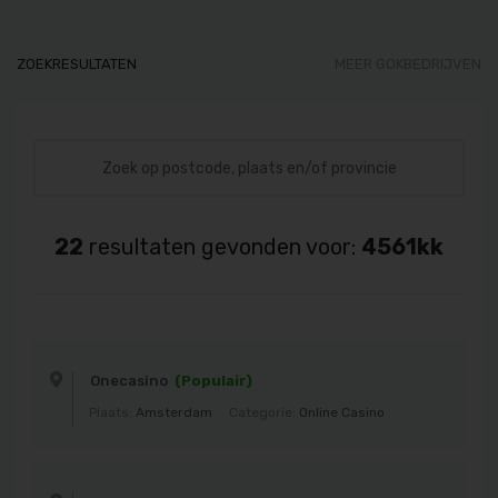
ZOEKRESULTATEN
MEER GOKBEDRIJVEN
22
resultaten gevonden voor:
4561kk
Onecasino
(Populair)
Plaats:
Amsterdam
Categorie:
Online Casino