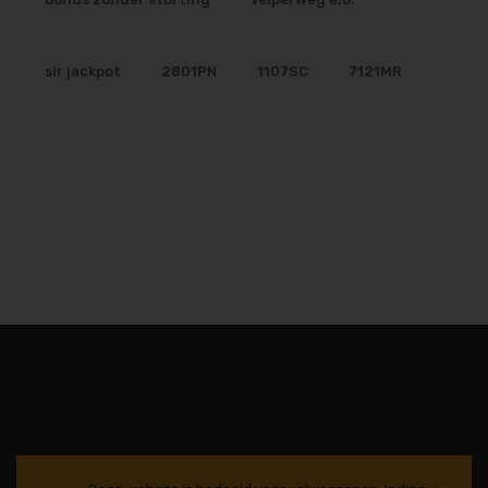
sir jackpot
2801PN
1107SC
7121MR