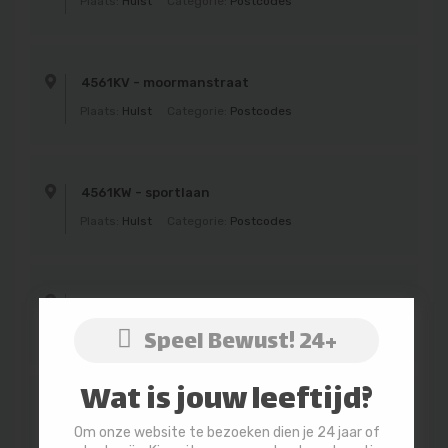
Plaats:
Hulst
Categorie:
Postcodes
4561KV - moormanstraat
Plaats:
Hulst
Categorie:
Postcodes
4561KW - sportlaan
Plaats:
Hulst
Categorie:
Postcodes
4561KX - sportlaan
Speel Bewust! 24+
Plaats:
Hulst
Categorie:
Postcodes
Wat is jouw leeftijd?
Jack's Casino
(Trending)
Om onze website te bezoeken dien je 24 jaar of
Regio:
Nederland
Categorie:
Online Casino