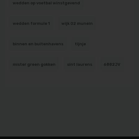
wedden op voetbal winstgevend
wedden formule 1
wijk 02 munein
binnen en buitenhavens
tijnje
mister green gokken
sint laurens
6882JV