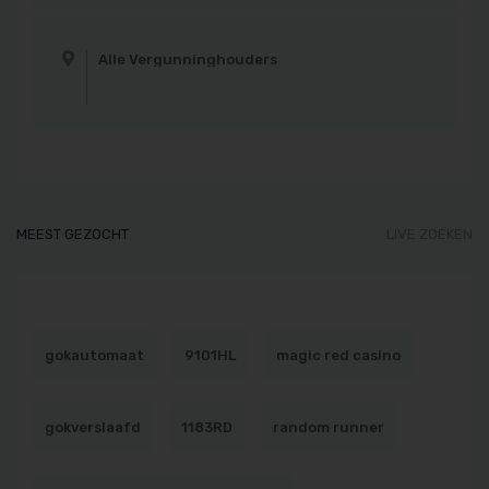
Alle Vergunninghouders
MEEST GEZOCHT
LIVE ZOEKEN
gokautomaat
9101HL
magic red casino
gokverslaafd
1183RD
random runner