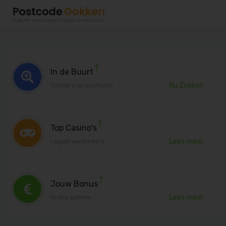
In de Buurt
Nu Zoeken
Casino's op postcode
Top Casino's
Lees meer
Legale aanbieders
Jouw Bonus
Lees meer
Gratis gokken