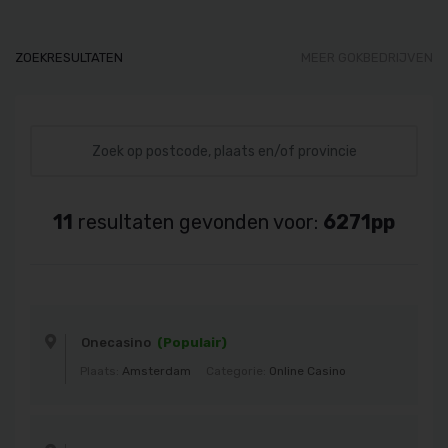
ZOEKRESULTATEN
MEER GOKBEDRIJVEN
11
resultaten gevonden voor:
6271pp
Onecasino
(Populair)
Plaats:
Amsterdam
Categorie:
Online Casino