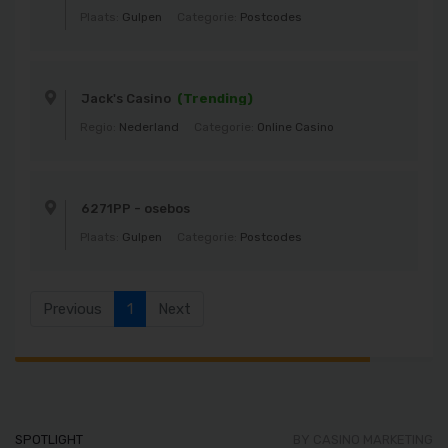
Plaats:
Gulpen
Categorie:
Postcodes
Jack's Casino
(Trending)
Regio:
Nederland
Categorie:
Online Casino
6271PP - osebos
Plaats:
Gulpen
Categorie:
Postcodes
(current)
Previous
1
Next
SPOTLIGHT
BY CASINO MARKETING