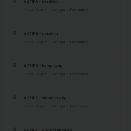
6271PA - pesaken
Plaats:
Gulpen
Categorie:
Postcodes
6271PB - pesaken
Plaats:
Gulpen
Categorie:
Postcodes
6271PD - kampsweg
Plaats:
Gulpen
Categorie:
Postcodes
6271PE - slenakerweg
Plaats:
Gulpen
Categorie:
Postcodes
6271PG - oude trambrug