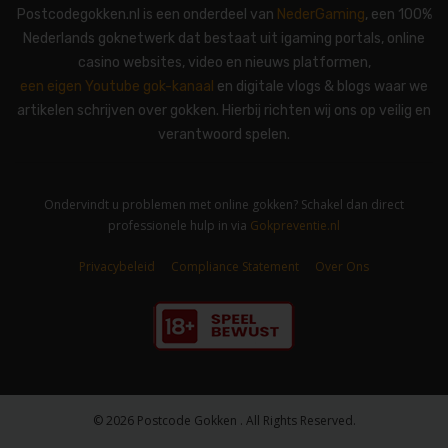
Postcodegokken.nl is een onderdeel van
NederGaming
, een 100%
Nederlands goknetwerk dat bestaat uit igaming portals, online
casino websites, video en nieuws platformen,
een eigen Youtube gok-kanaal
en digitale vlogs & blogs waar we
artikelen schrijven over gokken. Hierbij richten wij ons op veilig en
verantwoord spelen.
Ondervindt u problemen met online gokken? Schakel dan direct
professionele hulp in via
Gokpreventie.nl
Privacybeleid
-
Compliance Statement
-
Over Ons
© 2026 Postcode Gokken . All Rights Reserved.