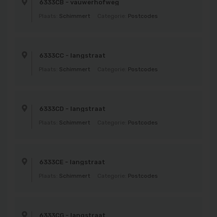
6333CB - vauwerhofweg
Plaats:
Schimmert
Categorie:
Postcodes
6333CC - langstraat
Plaats:
Schimmert
Categorie:
Postcodes
6333CD - langstraat
Plaats:
Schimmert
Categorie:
Postcodes
6333CE - langstraat
Plaats:
Schimmert
Categorie:
Postcodes
6333CG - langstraat