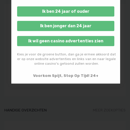
Ik ben 24 jaar of ouder
Ik ben jonger dan 24 jaar
Ik wil geen casino advertenties zien
Kies je voor de groene button, dan ga je ermee akkoord dat
er op onze website advertenties en links van en naar legale
online casino's getoond zullen worden.
Voorkom Spijt, Stop Op Tijd! 24+
HANDIGE OVERZICHTEN
MEER ZOEKOPTIES