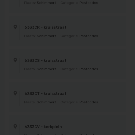
Plaats:
Schimmert
Categorie:
Postcodes
6333CR - kruisstraat
Plaats:
Schimmert
Categorie:
Postcodes
6333CS - kruisstraat
Plaats:
Schimmert
Categorie:
Postcodes
6333CT - kruisstraat
Plaats:
Schimmert
Categorie:
Postcodes
6333CV - kerkplein