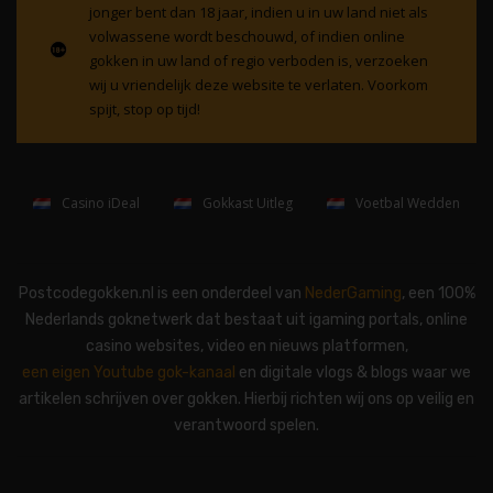
jonger bent dan 18 jaar, indien u in uw land niet als
volwassene wordt beschouwd, of indien online
gokken in uw land of regio verboden is, verzoeken
wij u vriendelijk deze website te verlaten. Voorkom
spijt, stop op tijd!
Casino iDeal
Gokkast Uitleg
Voetbal Wedden
Postcodegokken.nl is een onderdeel van
NederGaming
, een 100%
Nederlands goknetwerk dat bestaat uit igaming portals, online
casino websites, video en nieuws platformen,
een eigen Youtube gok-kanaal
en digitale vlogs & blogs waar we
artikelen schrijven over gokken. Hierbij richten wij ons op veilig en
verantwoord spelen.