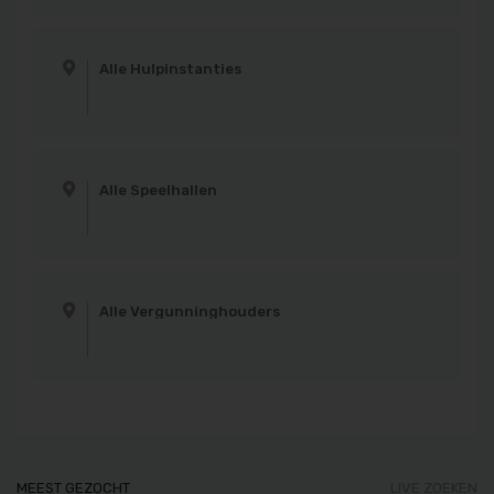
Alle Hulpinstanties
Alle Speelhallen
Alle Vergunninghouders
MEEST GEZOCHT
LIVE ZOEKEN