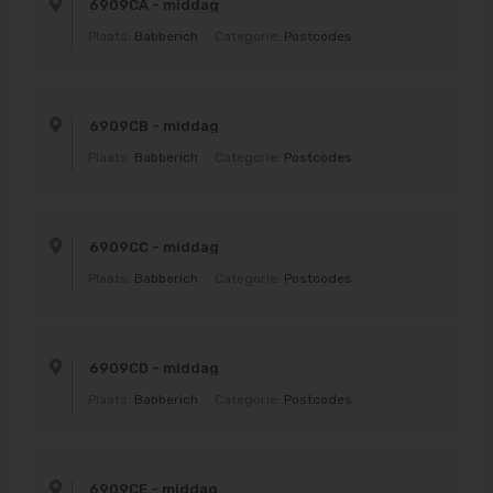
6909CA - middag
Plaats:
Babberich
Categorie:
Postcodes
6909CB - middag
Plaats:
Babberich
Categorie:
Postcodes
6909CC - middag
Plaats:
Babberich
Categorie:
Postcodes
6909CD - middag
Plaats:
Babberich
Categorie:
Postcodes
6909CE - middag