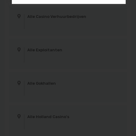
Alle Casino Verhuurbedrijven
Alle Exploitanten
Alle Gokhallen
Alle Holland Casino's