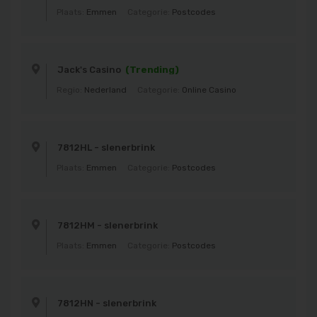
Plaats:
Emmen
Categorie:
Postcodes
Jack's Casino
(Trending)
Regio:
Nederland
Categorie:
Online Casino
7812HL - slenerbrink
Plaats:
Emmen
Categorie:
Postcodes
7812HM - slenerbrink
Plaats:
Emmen
Categorie:
Postcodes
7812HN - slenerbrink