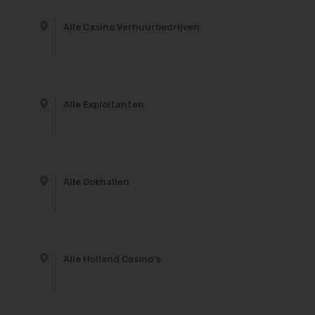
Alle Casino Verhuurbedrijven
Alle Exploitanten
Alle Gokhallen
Alle Holland Casino's