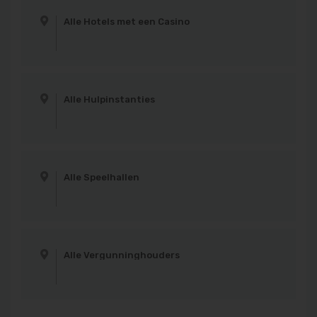
Alle Hotels met een Casino
Alle Hulpinstanties
Alle Speelhallen
Alle Vergunninghouders