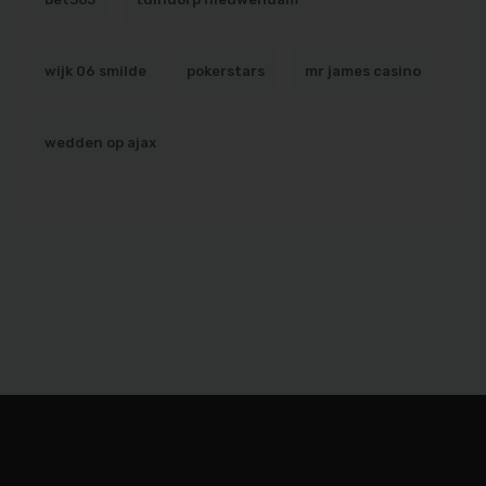
wijk 06 smilde
pokerstars
mr james casino
wedden op ajax