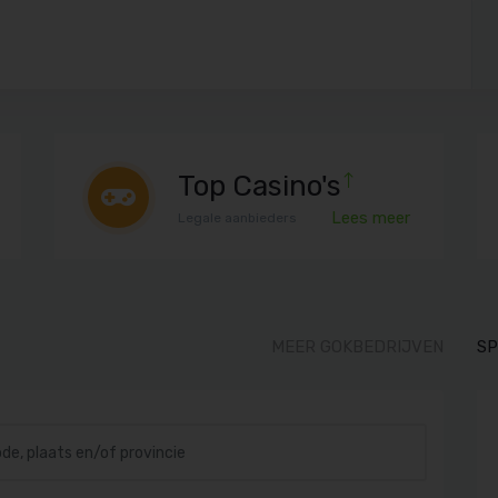
Top Casino's
Lees meer
Legale aanbieders
MEER GOKBEDRIJVEN
SP