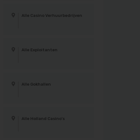
Alle Casino Verhuurbedrijven
Alle Exploitanten
Alle Gokhallen
Alle Holland Casino's