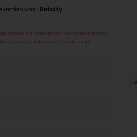
evonden voor:
Betcity
 gevonden die voldoen aan uw zoekopdracht.
line casino's interessant voor u zijn:
HA