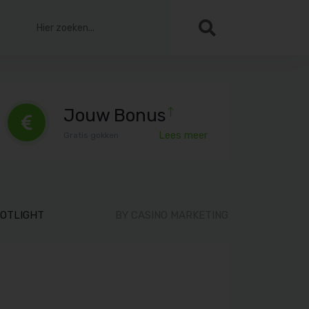
Jouw Bonus
Lees meer
Gratis gokken
OTLIGHT
BY CASINO MARKETING