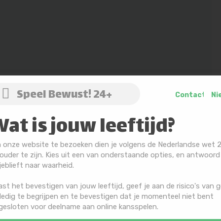
Speel Bewust! 24+
Contact
Ni
at is jouw leeftijd?
 onze website te bezoeken dien je volgens de Nederlandse wet 2
ouder te zijn. Kies uit een van onderstaande opties, en antwoord
jeblieft naar waarheid.
st het bevestigen van jouw leeftijd, geef je aan de risico's van 
ledig te begrijpen en te bevestigen dat je momenteel niet bent
tgesloten voor deelname aan online kansspelen.