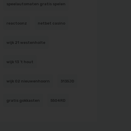
speelautomaten gratis spelen
reactoonz
netbet casino
wijk 21 westenholte
wijk 13 't hout
wijk 02 nieuwenhoorn
3135JD
gratis gokkasten
5504RD