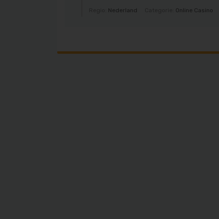
Regio:
Nederland
Categorie:
Online Casino