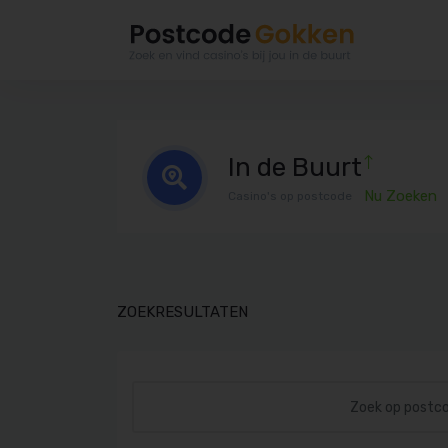
In de Buurt
Nu Zoeken
Casino's op postcode
ZOEKRESULTATEN