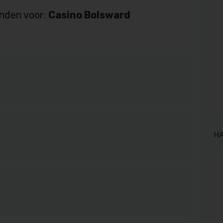
nden voor:
Casino Bolsward
HA