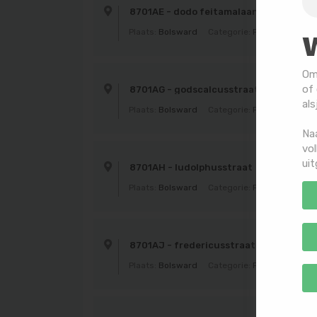
8701AE - dodo feitamalaan
W
Plaats:
Bolsward
Categorie:
Postcodes
Om
of 
8701AG - godscalcusstraat
als
Plaats:
Bolsward
Categorie:
Postcodes
Naa
vol
ui
8701AH - ludolphusstraat
Plaats:
Bolsward
Categorie:
Postcodes
8701AJ - fredericusstraat
Plaats:
Bolsward
Categorie:
Postcodes