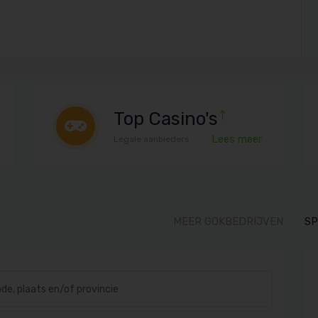
Top Casino's
Lees meer
Legale aanbieders
MEER GOKBEDRIJVEN
SP