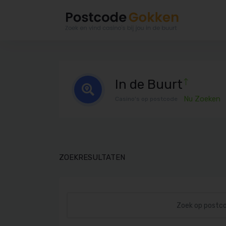
In de Buurt
Nu Zoeken
Casino's op postcode
ZOEKRESULTATEN