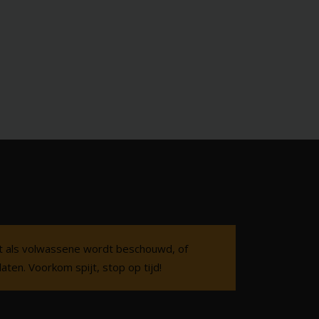
iet als volwassene wordt beschouwd, of
aten. Voorkom spijt, stop op tijd!