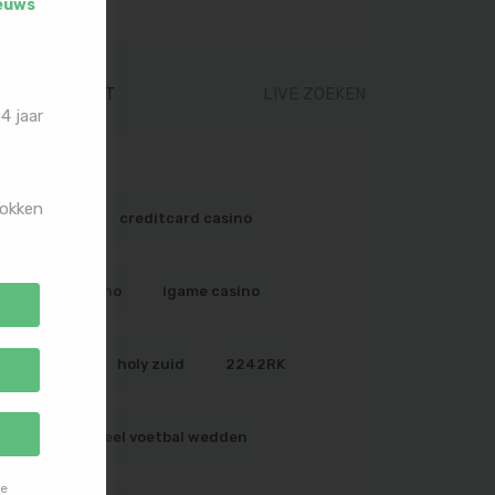
euws
EST GEZOCHT
LIVE ZOEKEN
4 jaar
gokken
4271LR
creditcard casino
legaal casino
igame casino
5501JA
holy zuid
2242RK
professioneel voetbal wedden
te