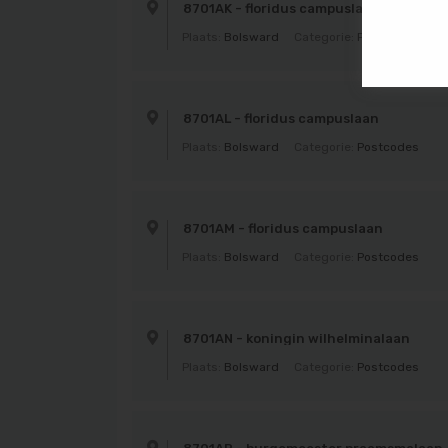
8701AK - floridus campuslaan
Plaats:
Bolsward
Categorie:
Postcodes
8701AL - floridus campuslaan
Plaats:
Bolsward
Categorie:
Postcodes
8701AM - floridus campuslaan
Plaats:
Bolsward
Categorie:
Postcodes
8701AN - koningin wilhelminalaan
Plaats:
Bolsward
Categorie:
Postcodes