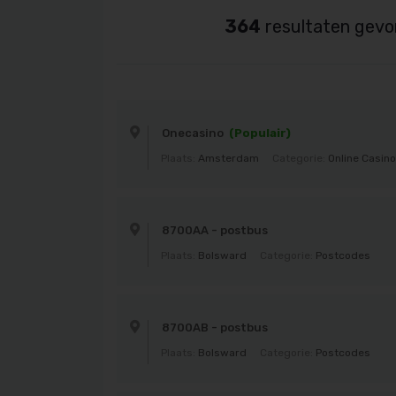
364
resultaten gevo
Onecasino
(Populair)
Plaats:
Amsterdam
Categorie:
Online Casino
8700AA - postbus
Plaats:
Bolsward
Categorie:
Postcodes
8700AB - postbus
Plaats:
Bolsward
Categorie:
Postcodes