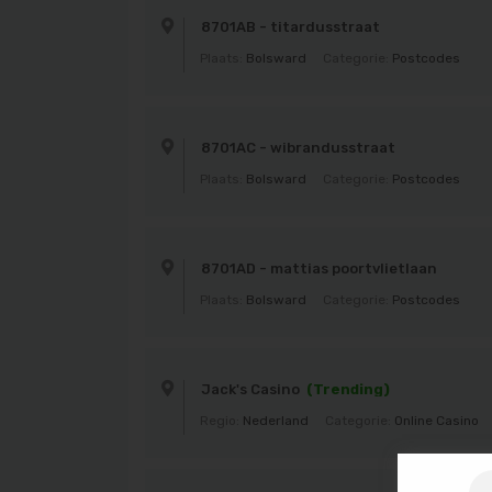
8701AB - titardusstraat
Plaats:
Bolsward
Categorie:
Postcodes
8701AC - wibrandusstraat
Plaats:
Bolsward
Categorie:
Postcodes
8701AD - mattias poortvlietlaan
Plaats:
Bolsward
Categorie:
Postcodes
Jack's Casino
(Trending)
Regio:
Nederland
Categorie:
Online Casino