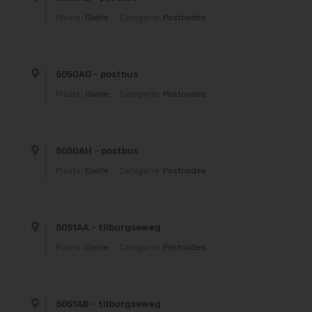
Plaats:
Goirle
Categorie:
Postcodes
5050AG - postbus
Plaats:
Goirle
Categorie:
Postcodes
5050AH - postbus
Plaats:
Goirle
Categorie:
Postcodes
5051AA - tilburgseweg
Plaats:
Goirle
Categorie:
Postcodes
5051AB - tilburgseweg