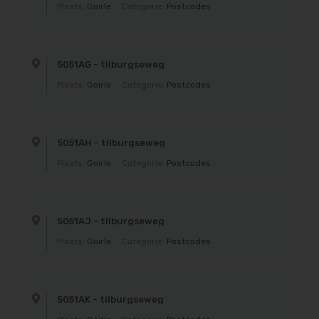
Plaats:
Goirle
Categorie:
Postcodes
5051AG - tilburgseweg
Plaats:
Goirle
Categorie:
Postcodes
5051AH - tilburgseweg
Plaats:
Goirle
Categorie:
Postcodes
5051AJ - tilburgseweg
Plaats:
Goirle
Categorie:
Postcodes
5051AK - tilburgseweg