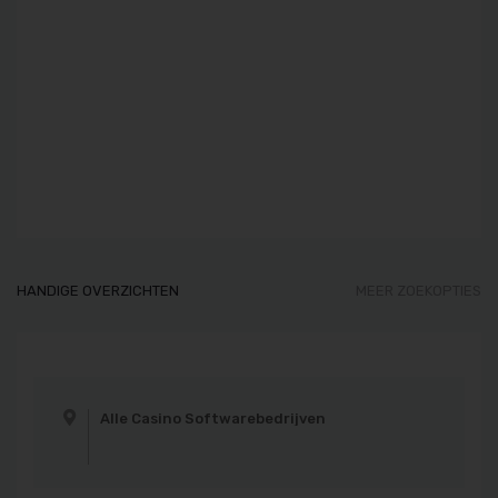
HANDIGE OVERZICHTEN
MEER ZOEKOPTIES
Alle Casino Softwarebedrijven