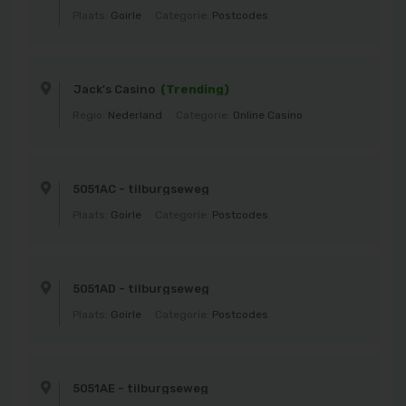
Plaats:
Goirle
Categorie:
Postcodes
Jack's Casino
(Trending)
Regio:
Nederland
Categorie:
Online Casino
5051AC - tilburgseweg
Plaats:
Goirle
Categorie:
Postcodes
5051AD - tilburgseweg
Plaats:
Goirle
Categorie:
Postcodes
5051AE - tilburgseweg