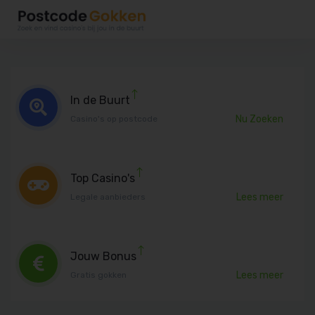
In de Buurt
Nu Zoeken
Casino's op postcode
Top Casino's
Lees meer
Legale aanbieders
Jouw Bonus
Lees meer
Gratis gokken