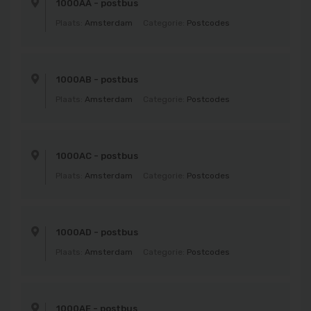
1000AA - postbus
Plaats:
Amsterdam
Categorie:
Postcodes
1000AB - postbus
Plaats:
Amsterdam
Categorie:
Postcodes
1000AC - postbus
Plaats:
Amsterdam
Categorie:
Postcodes
1000AD - postbus
Plaats:
Amsterdam
Categorie:
Postcodes
1000AE - postbus