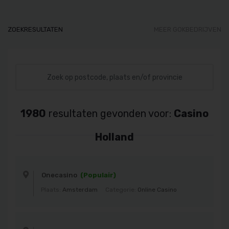
ZOEKRESULTATEN
MEER GOKBEDRIJVEN
1980
resultaten gevonden voor:
Casino
Holland
Onecasino
(Populair)
Plaats:
Amsterdam
Categorie:
Online Casino