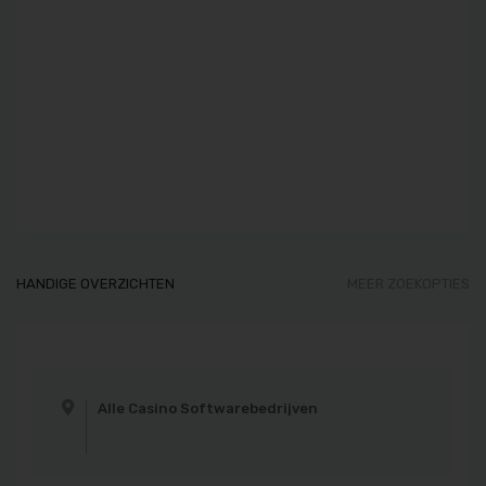
HANDIGE OVERZICHTEN
MEER ZOEKOPTIES
Alle Casino Softwarebedrijven