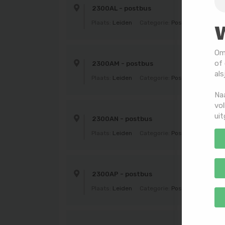
2300AL - postbus
W
Plaats:
Leiden
Categorie:
Postcodes
Om
of 
2300AM - postbus
als
Plaats:
Leiden
Categorie:
Postcodes
Naa
vol
ui
2300AN - postbus
Plaats:
Leiden
Categorie:
Postcodes
2300AP - postbus
Plaats:
Leiden
Categorie:
Postcodes