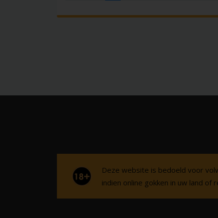
Deze website is bedoeld voor volw
indien online gokken in uw land of 