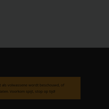
iet als volwassene wordt beschouwd, of
aten. Voorkom spijt, stop op tijd!