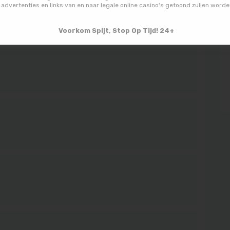
advertenties en links van en naar legale online casino's getoond zullen worde
Voorkom Spijt, Stop Op Tijd! 24+