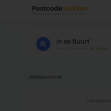
In de Buurt
Nu Zoeken
Casino's op postcode
ZOEKRESULTATEN