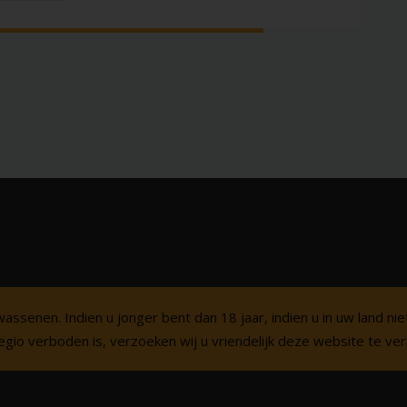
assenen. Indien u jonger bent dan 18 jaar, indien u in uw land n
regio verboden is, verzoeken wij u vriendelijk deze website te verl