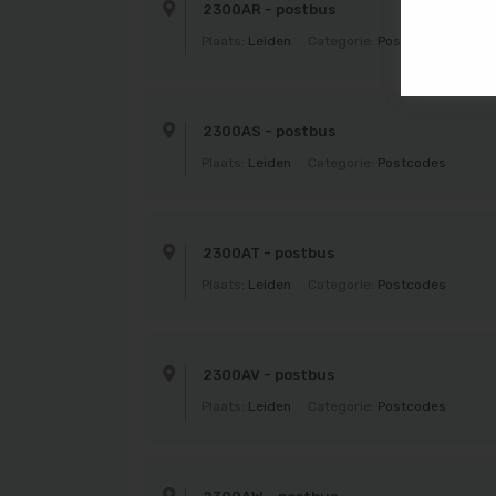
2300AR - postbus
Plaats:
Leiden
Categorie:
Postcodes
2300AS - postbus
Plaats:
Leiden
Categorie:
Postcodes
2300AT - postbus
Plaats:
Leiden
Categorie:
Postcodes
2300AV - postbus
Plaats:
Leiden
Categorie:
Postcodes