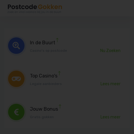
In de Buurt
Nu Zoeken
Casino's op postcode
Top Casino's
Lees meer
Legale aanbieders
Jouw Bonus
Lees meer
Gratis gokken