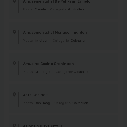
Amusementshal De Pelikaan Ermelo
Plaats:
Ermelo
Categorie:
Gokhallen
Amusementshal Monaco Ijmuiden
Plaats:
Ijmuiden
Categorie:
Gokhallen
Amusino Casino Groningen
Plaats:
Groningen
Categorie:
Gokhallen
Asta Casino -
Plaats:
Den Haag
Categorie:
Gokhallen
Atlantic City Delfzijl