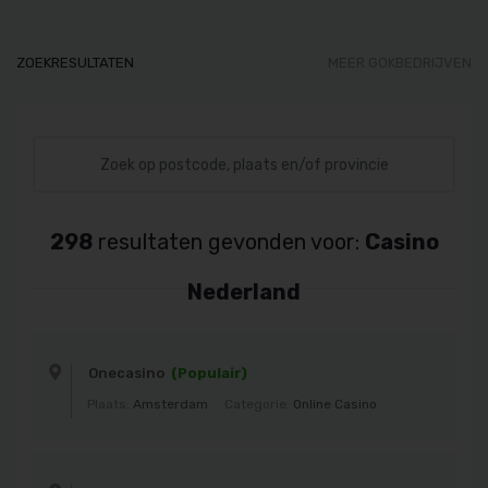
ZOEKRESULTATEN
MEER GOKBEDRIJVEN
298
resultaten gevonden voor:
Casino
Nederland
Onecasino
(Populair)
Plaats:
Amsterdam
Categorie:
Online Casino