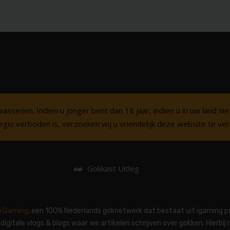
assenen. Indien u jonger bent dan 18 jaar, indien u in uw land n
regio verboden is, verzoeken wij u vriendelijk deze website te verl
Gokkast Uitleg
rGaming
, een 100% Nederlands goknetwerk dat bestaat uit igaming por
digitale vlogs & blogs waar we artikelen schrijven over gokken. Hierbij 