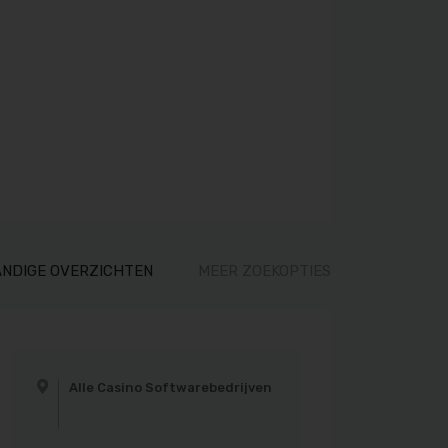
NDIGE OVERZICHTEN
MEER ZOEKOPTIES
Alle Casino Softwarebedrijven