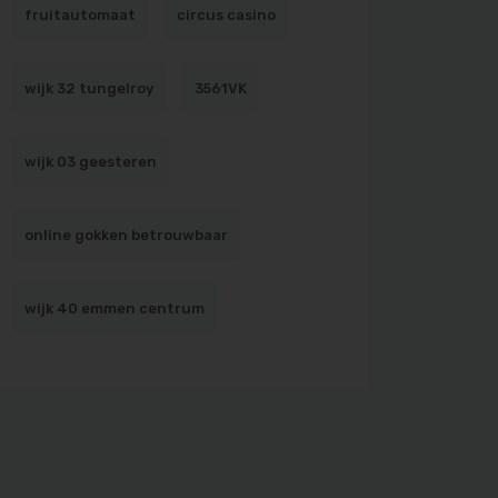
fruitautomaat
circus casino
wijk 32 tungelroy
3561VK
wijk 03 geesteren
online gokken betrouwbaar
wijk 40 emmen centrum