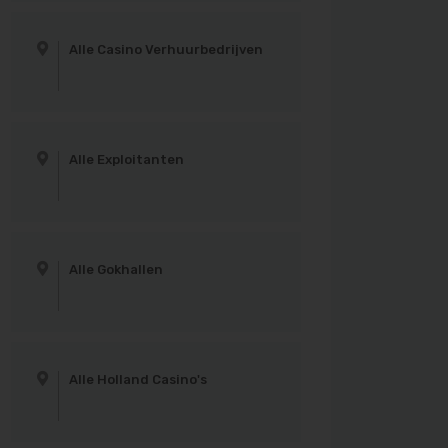
Alle Casino Verhuurbedrijven
Alle Exploitanten
Alle Gokhallen
Alle Holland Casino's