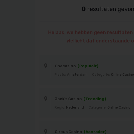
0
resultaten gevon
Helaas, we hebben geen resultaten
Wellicht dat onderstaande on
Onecasino
(Populair)
Plaats:
Amsterdam
Categorie:
Online Casino
Jack's Casino
(Trending)
Regio:
Nederland
Categorie:
Online Casino
Circus Casino
(Aanrader)