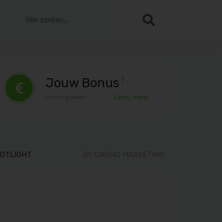
Jouw Bonus
Lees meer
Gratis gokken
OTLIGHT
BY CASINO MARKETING