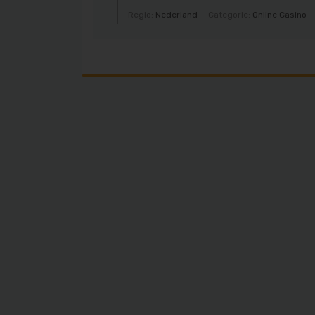
Regio:
Nederland
Categorie:
Online Casino