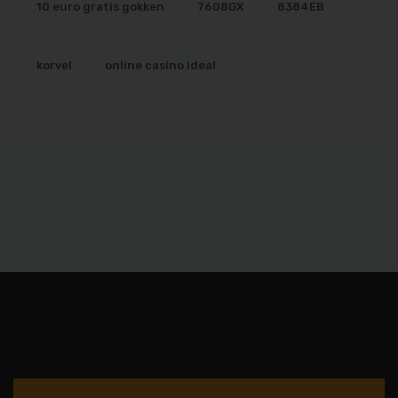
10 euro gratis gokken
7608GX
8384EB
korvel
online casino ideal