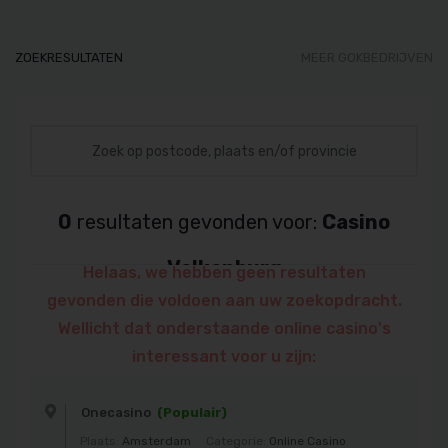
ZOEKRESULTATEN
MEER GOKBEDRIJVEN
0
resultaten gevonden voor:
Casino
Valkenburg
Helaas, we hebben geen resultaten
gevonden die voldoen aan uw zoekopdracht.
Wellicht dat onderstaande online casino's
interessant voor u zijn:
Onecasino
(Populair)
Plaats:
Amsterdam
Categorie:
Online Casino