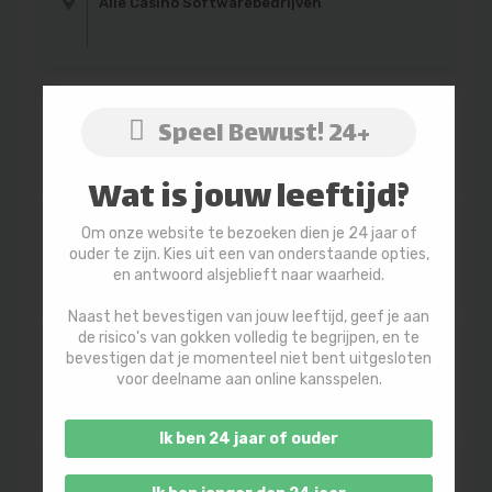
Alle Casino Softwarebedrijven
Speel Bewust! 24+
Alle Casino Verhuurbedrijven
Wat is jouw leeftijd?
Om onze website te bezoeken dien je 24 jaar of
Alle Exploitanten
ouder te zijn. Kies uit een van onderstaande opties,
en antwoord alsjeblieft naar waarheid.
Naast het bevestigen van jouw leeftijd, geef je aan
de risico's van gokken volledig te begrijpen, en te
bevestigen dat je momenteel niet bent uitgesloten
Alle Gokhallen
voor deelname aan online kansspelen.
Ik ben 24 jaar of ouder
Alle Holland Casino's