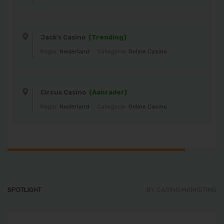
Jack's Casino
(Trending)
Regio:
Nederland
Categorie:
Online Casino
Circus Casino
(Aanrader)
Regio:
Nederland
Categorie:
Online Casino
SPOTLIGHT
BY CASINO MARKETING