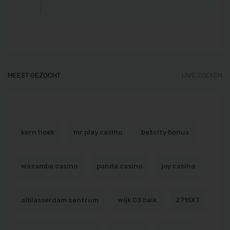
MEEST GEZOCHT
LIVE ZOEKEN
kern hoek
mr play casino
betcity bonus
wazamba casino
panda casino
joy casino
alblasserdam centrum
wijk 03 balk
2715XT