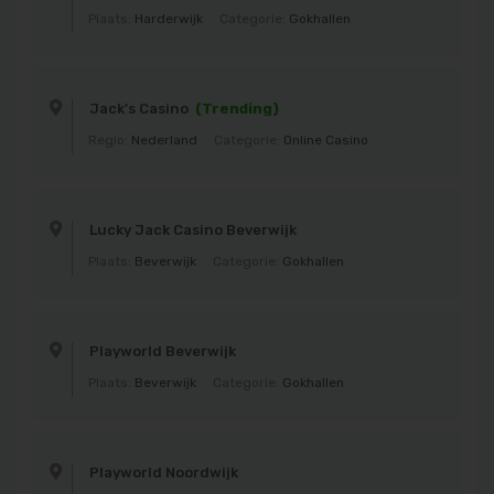
Plaats:
Harderwijk
Categorie:
Gokhallen
Jack's Casino
(Trending)
Regio:
Nederland
Categorie:
Online Casino
Lucky Jack Casino Beverwijk
Plaats:
Beverwijk
Categorie:
Gokhallen
Playworld Beverwijk
Plaats:
Beverwijk
Categorie:
Gokhallen
Playworld Noordwijk