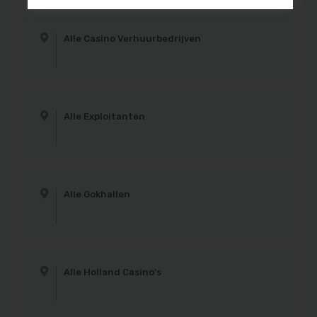
Alle Casino Verhuurbedrijven
Alle Exploitanten
Alle Gokhallen
Alle Holland Casino's