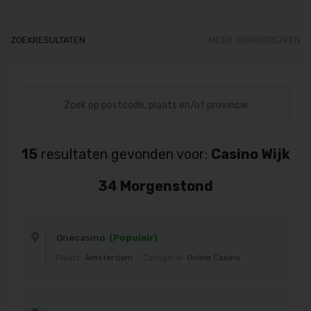
ZOEKRESULTATEN
MEER GOKBEDRIJVEN
15
resultaten gevonden voor:
Casino Wijk
34 Morgenstond
Onecasino
(Populair)
Plaats:
Amsterdam
Categorie:
Online Casino