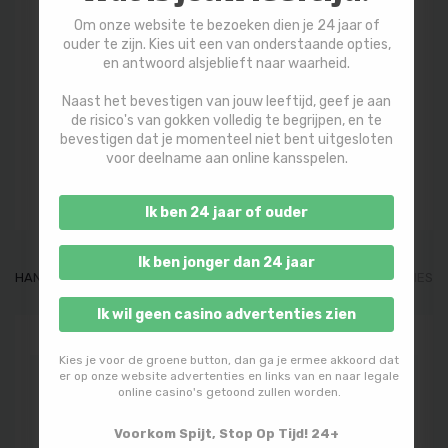
Om onze website te bezoeken dien je 24 jaar of
ouder te zijn. Kies uit een van onderstaande opties,
en antwoord alsjeblieft naar waarheid.
Naast het bevestigen van jouw leeftijd, geef je aan
de risico's van gokken volledig te begrijpen, en te
bevestigen dat je momenteel niet bent uitgesloten
voor deelname aan online kansspelen.
Ik ben 24 jaar of ouder
Ik ben jonger dan 24 jaar
HANDIGE OVERZICHTEN
MEER ZOEKOPTIES
Ik wil geen casino advertenties zien
Kies je voor de groene button, dan ga je ermee akkoord dat
er op onze website advertenties en links van en naar legale
Alle Casino Softwarebedrijven
online casino's getoond zullen worden.
Voorkom Spijt, Stop Op Tijd! 24+