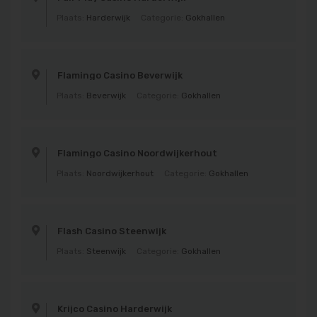
Plaats:
Harderwijk
Categorie:
Gokhallen
Flamingo Casino Beverwijk
Plaats:
Beverwijk
Categorie:
Gokhallen
Flamingo Casino Noordwijkerhout
Plaats:
Noordwijkerhout
Categorie:
Gokhallen
Flash Casino Steenwijk
Plaats:
Steenwijk
Categorie:
Gokhallen
Krijco Casino Harderwijk