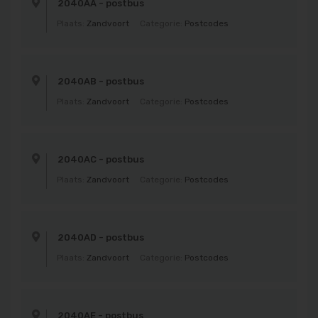
2040AA - postbus
Plaats:
Zandvoort
Categorie:
Postcodes
2040AB - postbus
Plaats:
Zandvoort
Categorie:
Postcodes
2040AC - postbus
Plaats:
Zandvoort
Categorie:
Postcodes
2040AD - postbus
Plaats:
Zandvoort
Categorie:
Postcodes
2040AE - postbus