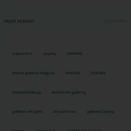
MEEST GEZOCHT
LIVE ZOEKEN
meerzicht
mrplay
5481MD
online gokken illegaal
4861SE
5843AV
lammerenburg
evolution gaming
gokken om geld
binnenstad
gokverslaving
kuinre
casino live
bet365 nederland