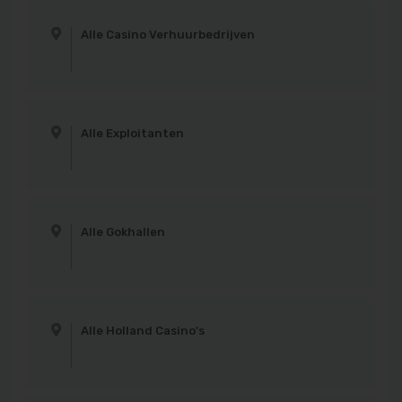
Alle Casino Verhuurbedrijven
Alle Exploitanten
Alle Gokhallen
Alle Holland Casino's