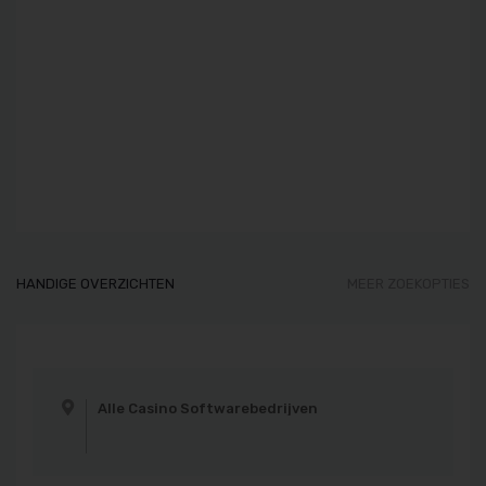
HANDIGE OVERZICHTEN
MEER ZOEKOPTIES
Alle Casino Softwarebedrijven