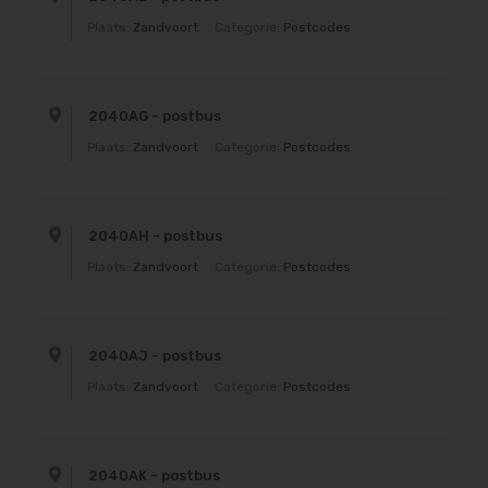
Plaats:
Zandvoort
Categorie:
Postcodes
2040AG - postbus
Plaats:
Zandvoort
Categorie:
Postcodes
2040AH - postbus
Plaats:
Zandvoort
Categorie:
Postcodes
2040AJ - postbus
Plaats:
Zandvoort
Categorie:
Postcodes
2040AK - postbus