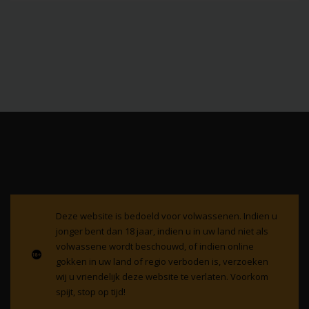
Deze website is bedoeld voor volwassenen. Indien u
jonger bent dan 18 jaar, indien u in uw land niet als
volwassene wordt beschouwd, of indien online
gokken in uw land of regio verboden is, verzoeken
wij u vriendelijk deze website te verlaten. Voorkom
spijt, stop op tijd!