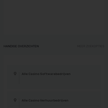
HANDIGE OVERZICHTEN
MEER ZOEKOPTIES
Alle Casino Softwarebedrijven
Alle Casino Verhuurbedrijven