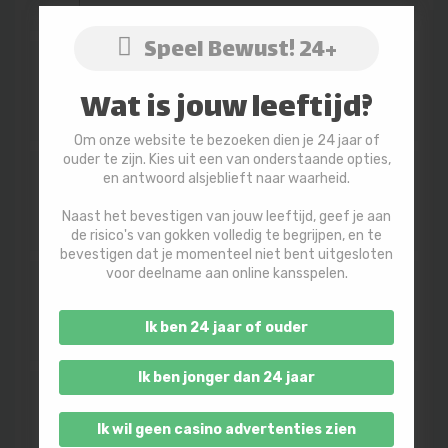
Speel Bewust! 24+
Alle Exploitanten
Wat is jouw leeftijd?
Om onze website te bezoeken dien je 24 jaar of
ouder te zijn. Kies uit een van onderstaande opties,
en antwoord alsjeblieft naar waarheid.
Alle Gokhallen
Naast het bevestigen van jouw leeftijd, geef je aan
de risico's van gokken volledig te begrijpen, en te
bevestigen dat je momenteel niet bent uitgesloten
voor deelname aan online kansspelen.
Alle Holland Casino's
Ik ben 24 jaar of ouder
Ik ben jonger dan 24 jaar
Alle Hotels met een Casino
Ik wil geen casino advertenties zien