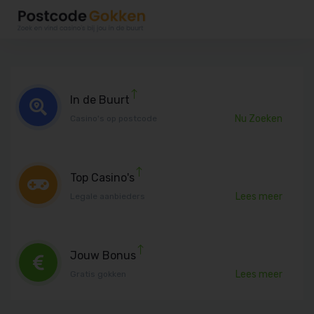
In de Buurt
Nu Zoeken
Casino's op postcode
Top Casino's
Lees meer
Legale aanbieders
Jouw Bonus
Lees meer
Gratis gokken