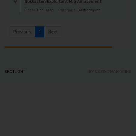
Gokkasten Exploitant M.g Amusement
Plaats:
Den Haag
Categorie:
Gokbedrijven
(current)
Previous
1
Next
SPOTLIGHT
BY CASINO MARKETING