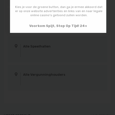
Kies je voor de groene button, dan ga je ermee akkoord dat
er op onze website advertenties en links van en naar legale
online casino's getoond zullen worden.
Alle Hulpinstanties
Voorkom Spijt, Stop Op Tijd! 24+
Alle Speelhallen
Alle Vergunninghouders