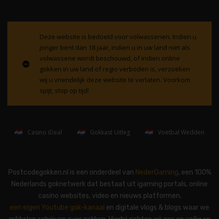
Deze website is bedoeld voor volwassenen. Indien u
jonger bent dan 18 jaar, indien u in uw land niet als
volwassene wordt beschouwd, of indien online
gokken in uw land of regio verboden is, verzoeken
wij u vriendelijk deze website te verlaten. Voorkom
spijt, stop op tijd!
Casino iDeal
Gokkast Uitleg
Voetbal Wedden
Postcodegokken.nl is een onderdeel van
NederGaming
, een 100%
Nederlands goknetwerk dat bestaat uit igaming portals, online
casino websites, video en nieuws platformen,
een eigen Youtube gok-kanaal
en digitale vlogs & blogs waar we