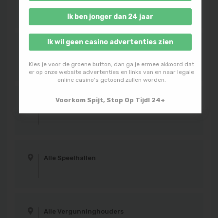
Ik ben jonger dan 24 jaar
Ik wil geen casino advertenties zien
Alle Hotels met een Casino
Kies je voor de groene button, dan ga je ermee akkoord dat
er op onze website advertenties en links van en naar legale
online casino's getoond zullen worden.
Voorkom Spijt, Stop Op Tijd! 24+
Alle Hulpinstanties
Alle Speelhallen
Alle Vergunninghouders