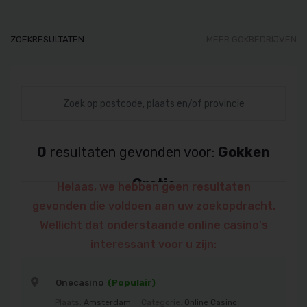
ZOEKRESULTATEN
MEER GOKBEDRIJVEN
0
resultaten gevonden voor:
Gokken
Gratis
Helaas, we hebben geen resultaten
gevonden die voldoen aan uw zoekopdracht.
Wellicht dat onderstaande online casino's
interessant voor u zijn:
Onecasino
(Populair)
Plaats:
Amsterdam
Categorie:
Online Casino