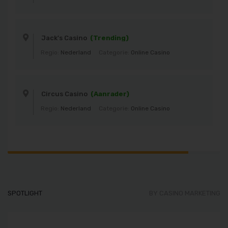
Jack's Casino
(Trending)
Regio:
Nederland
Categorie:
Online Casino
Circus Casino
(Aanrader)
Regio:
Nederland
Categorie:
Online Casino
SPOTLIGHT
BY CASINO MARKETING