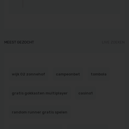
MEEST GEZOCHT
LIVE ZOEKEN
wijk 02 zonnehof
campeonbet
tombola
gratis gokkasten multiplayer
casino1
random runner gratis spelen