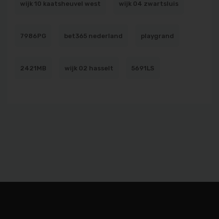
wijk 10 kaatsheuvel west
wijk 04 zwartsluis
7986PG
bet365 nederland
playgrand
2421MB
wijk 02 hasselt
5691LS