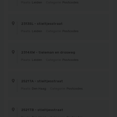
Plaats:
Leiden
Categorie:
Postcodes
2313SL - stieltjesstraat
Plaats:
Leiden
Categorie:
Postcodes
2314XW - tieleman en drosweg
Plaats:
Leiden
Categorie:
Postcodes
2521TA - stieltjesstraat
Plaats:
Den Haag
Categorie:
Postcodes
2521TB - stieltjesstraat