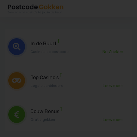
In de Buurt
Nu Zoeken
Casino's op postcode
Top Casino's
Lees meer
Legale aanbieders
Jouw Bonus
Lees meer
Gratis gokken