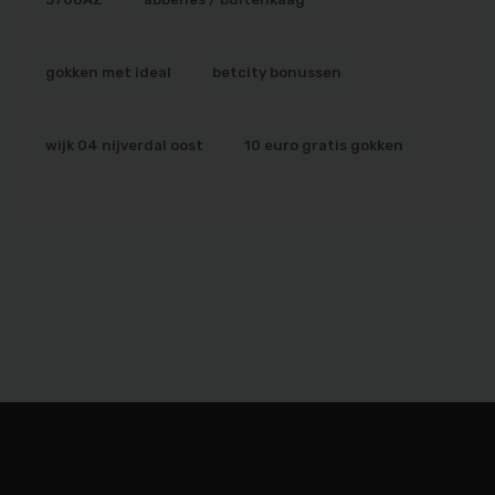
gokken met ideal
betcity bonussen
wijk 04 nijverdal oost
10 euro gratis gokken