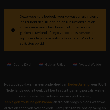
Deze website is bedoeld voor volwassenen. Indien u
jonger bent dan 18 jaar, indien u in uw land niet als
volwassene wordt beschouwd, of indien online
gokken in uw land of regio verboden is, verzoeken
wij u vriendelijk deze website te verlaten. Voorkom
spijt, stop op tijd!
Casino iDeal
Gokkast Uitleg
Voetbal Wedden
Postcodegokken.nl is een onderdeel van
NederGaming
, een 100%
Nederlands goknetwerk dat bestaat uit igaming portals, online
casino websites, video en nieuws platformen,
een eigen Youtube gok-kanaal
en digitale vlogs & blogs waar we
artikelen schrijven over gokken. Hierbij richten wij ons op veilig en