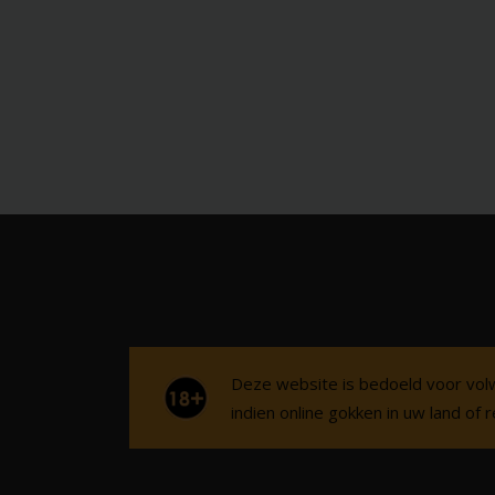
Deze website is bedoeld voor volw
indien online gokken in uw land of 