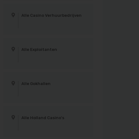
Alle Casino Verhuurbedrijven
Alle Exploitanten
Alle Gokhallen
Alle Holland Casino's