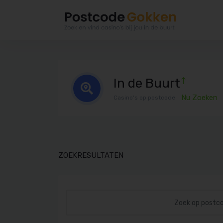
In de Buurt
Nu Zoeken
Casino's op postcode
ZOEKRESULTATEN