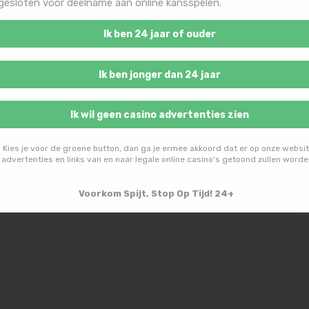
tgesloten voor deelname aan online kansspelen.
Ik ben 24 jaar of ouder
ME
Ik ben jonger dan 24 jaar
Ik wil geen casino advertenties zien
Kies je voor de groene button, dan ga je ermee akkoord dat er op onze websi
advertenties en links van en naar legale online casino's getoond zullen worde
Voorkom Spijt, Stop Op Tijd! 24+