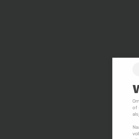
W
Om
of 
als
Naa
vol