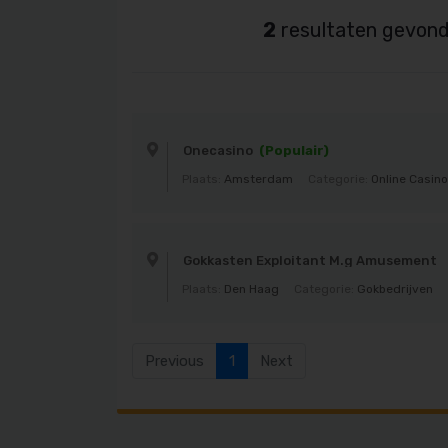
2
resultaten gevond
Onecasino
(Populair)
Plaats:
Amsterdam
Categorie:
Online Casino
Gokkasten Exploitant M.g Amusement
Plaats:
Den Haag
Categorie:
Gokbedrijven
(current)
Previous
1
Next