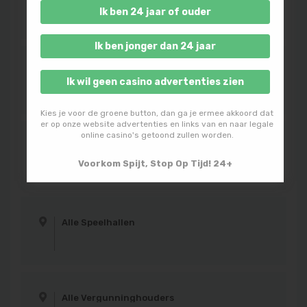
Ik ben 24 jaar of ouder
Ik ben jonger dan 24 jaar
Alle Hotels met een Casino
Ik wil geen casino advertenties zien
Kies je voor de groene button, dan ga je ermee akkoord dat
er op onze website advertenties en links van en naar legale
online casino's getoond zullen worden.
Alle Hulpinstanties
Voorkom Spijt, Stop Op Tijd! 24+
Alle Speelhallen
Alle Vergunninghouders