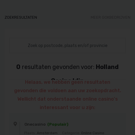
ZOEKRESULTATEN
MEER GOKBEDRIJVEN
0
resultaten gevonden voor:
Holland
Casino Idin
Helaas, we hebben geen resultaten
gevonden die voldoen aan uw zoekopdracht.
Wellicht dat onderstaande online casino's
interessant voor u zijn:
Onecasino
(Populair)
Plaats:
Amsterdam
Categorie:
Online Casino