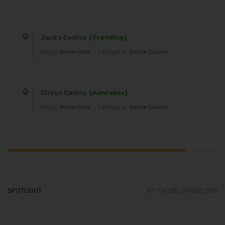
Jack's Casino
(Trending)
Regio:
Nederland
Categorie:
Online Casino
Circus Casino
(Aanrader)
Regio:
Nederland
Categorie:
Online Casino
SPOTLIGHT
BY CASINO MARKETING