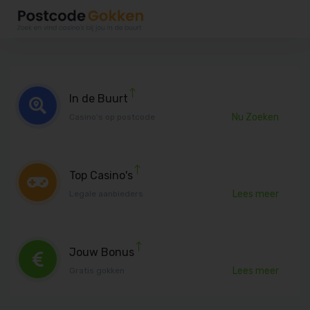
In de Buurt
Nu Zoeken
Casino's op postcode
Top Casino's
Lees meer
Legale aanbieders
Jouw Bonus
Lees meer
Gratis gokken