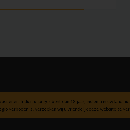
assenen. Indien u jonger bent dan 18 jaar, indien u in uw land n
regio verboden is, verzoeken wij u vriendelijk deze website te verl