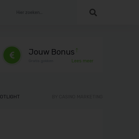
Jouw Bonus
Lees meer
Gratis gokken
OTLIGHT
BY CASINO MARKETING