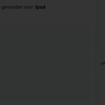
n gevonden voor:
Ipad
HA