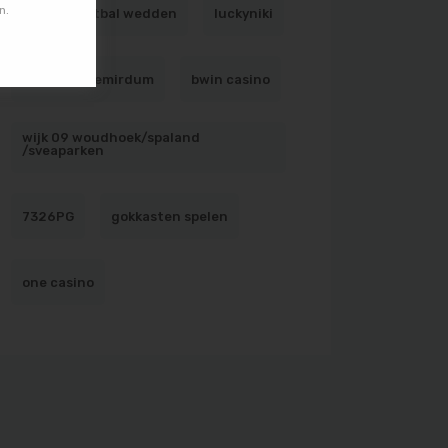
n.
unibet voetbal wedden
luckyniki
wijk 31 oudemirdum
bwin casino
wijk 09 woudhoek/spaland
/sveaparken
7326PG
gokkasten spelen
one casino