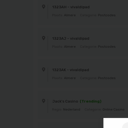
1323AH - vivaldipad
Plaats:
Almere
Categorie:
Postcodes
1323AJ - vivaldipad
Plaats:
Almere
Categorie:
Postcodes
1323AK - vivaldipad
Plaats:
Almere
Categorie:
Postcodes
Jack's Casino
(Trending)
Regio:
Nederland
Categorie:
Online Casino