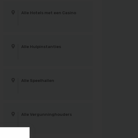
Alle Hotels met een Casino
Alle Hulpinstanties
Alle Speelhallen
Alle Vergunninghouders