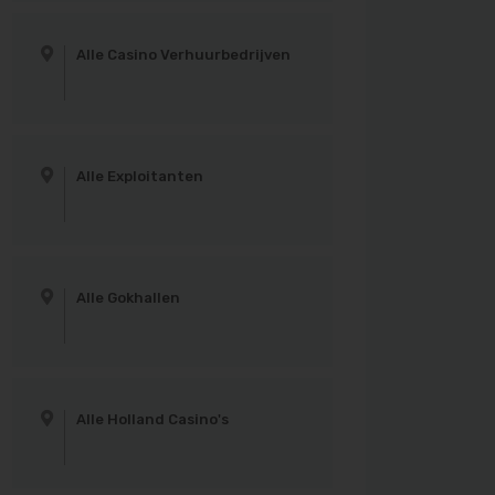
Alle Casino Verhuurbedrijven
Alle Exploitanten
Alle Gokhallen
Alle Holland Casino's