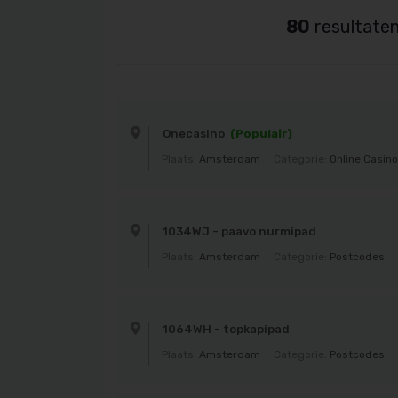
80
resultate
Onecasino
(Populair)
Plaats:
Amsterdam
Categorie:
Online Casino
1034WJ - paavo nurmipad
Plaats:
Amsterdam
Categorie:
Postcodes
1064WH - topkapipad
Plaats:
Amsterdam
Categorie:
Postcodes