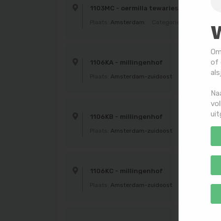
1103MC - oermilla tewariestraat
W
Plaats:
Amsterdam
Categorie:
Postcodes
Om
of 
1106KA - millingenhof
als
Plaats:
Amsterdam-zuidoost
Categorie:
Pos
Naa
vol
ui
1106KB - millingenhof
Plaats:
Amsterdam-zuidoost
Categorie:
Pos
1106KC - millingenhof
Plaats:
Amsterdam-zuidoost
Categorie:
Pos