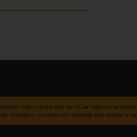
assenen. Indien u jonger bent dan 18 jaar, indien u in uw land n
regio verboden is, verzoeken wij u vriendelijk deze website te verl