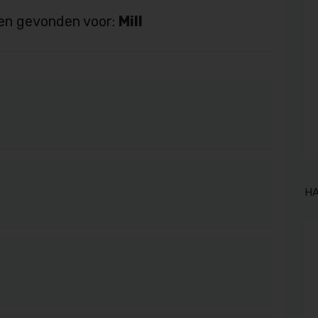
en gevonden voor:
Mill
HA