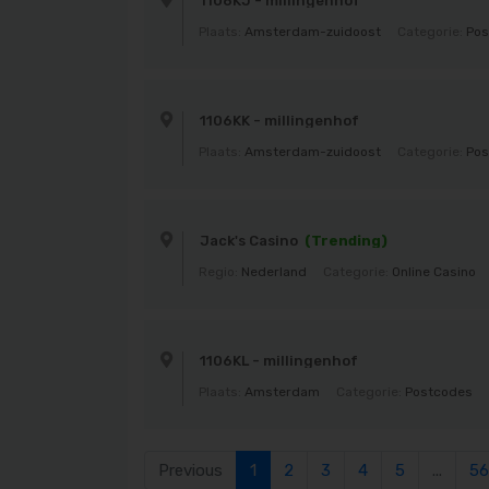
1106KJ - millingenhof
Plaats:
Amsterdam-zuidoost
Categorie:
Pos
1106KK - millingenhof
Plaats:
Amsterdam-zuidoost
Categorie:
Pos
Jack's Casino
(Trending)
Regio:
Nederland
Categorie:
Online Casino
1106KL - millingenhof
Plaats:
Amsterdam
Categorie:
Postcodes
(current)
Previous
1
2
3
4
5
...
56