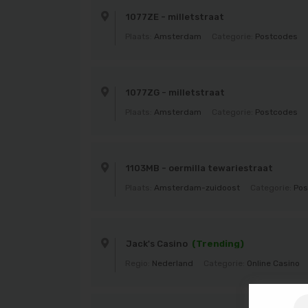
1077ZE - milletstraat
Plaats:
Amsterdam
Categorie:
Postcodes
1077ZG - milletstraat
Plaats:
Amsterdam
Categorie:
Postcodes
1103MB - oermilla tewariestraat
Plaats:
Amsterdam-zuidoost
Categorie:
Pos
Jack's Casino
(Trending)
Regio:
Nederland
Categorie:
Online Casino