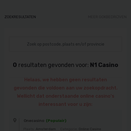
ZOEKRESULTATEN
MEER GOKBEDRIJVEN
0
resultaten gevonden voor:
N1 Casino
Helaas, we hebben geen resultaten
gevonden die voldoen aan uw zoekopdracht.
Wellicht dat onderstaande online casino's
interessant voor u zijn:
Onecasino
(Populair)
Plaats:
Amsterdam
Categorie:
Online Casino