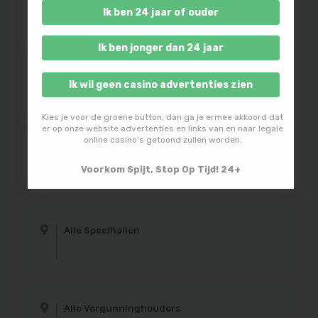
Ik ben 24 jaar of ouder
Ik ben jonger dan 24 jaar
Alle Hotels met een Casino
Ik wil geen casino advertenties zien
Kies je voor de groene button, dan ga je ermee akkoord dat
er op onze website advertenties en links van en naar legale
online casino's getoond zullen worden.
Alle Hulpinstanties
Voorkom Spijt, Stop Op Tijd! 24+
Alle Speelhallen
Alle Vergunninghouders