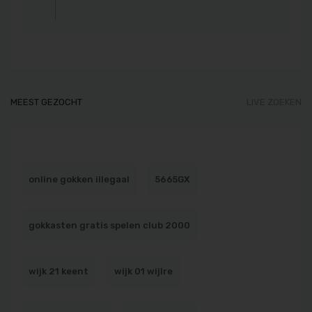
MEEST GEZOCHT
LIVE ZOEKEN
online gokken illegaal
5665GX
gokkasten gratis spelen club 2000
wijk 21 keent
wijk 01 wijlre