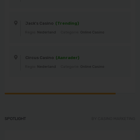
Jack's Casino
(Trending)
Regio:
Nederland
Categorie:
Online Casino
Circus Casino
(Aanrader)
Regio:
Nederland
Categorie:
Online Casino
SPOTLIGHT
BY CASINO MARKETING