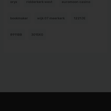
oryx
ridderkerk west
euromoon casino
bookmaker
wijk 07 meerkerk
1221JE
8911BB
3015XG