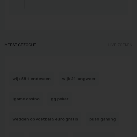
MEEST GEZOCHT
LIVE ZOEKEN
wijk 58 tiendeveen
wijk 21 langweer
igame casino
gg poker
wedden op voetbal 5 euro gratis
push gaming