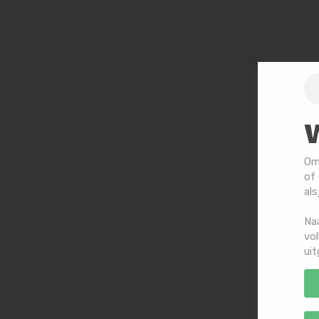
W
Om
of 
als
Naa
vol
ui