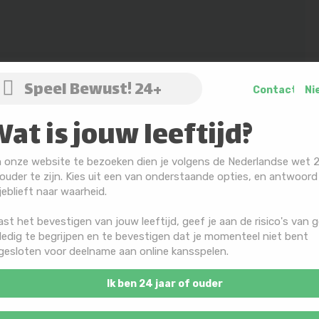
Speel Bewust! 24+
Contact
Ni
at is jouw leeftijd?
 onze website te bezoeken dien je volgens de Nederlandse wet 2
ouder te zijn. Kies uit een van onderstaande opties, en antwoord
jeblieft naar waarheid.
st het bevestigen van jouw leeftijd, geef je aan de risico's van 
ledig te begrijpen en te bevestigen dat je momenteel niet bent
tgesloten voor deelname aan online kansspelen.
Ik ben 24 jaar of ouder