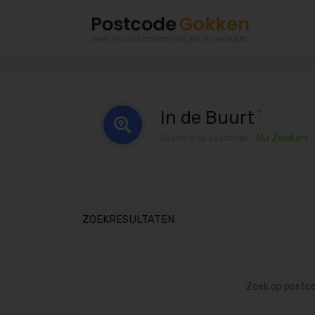
In de Buurt
Nu Zoeken
Casino's op postcode
ZOEKRESULTATEN