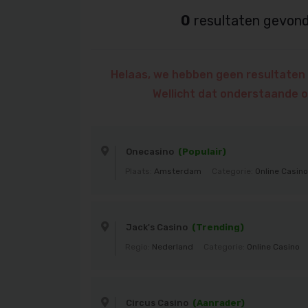
0
resultaten gevond
Helaas, we hebben geen resultaten
Wellicht dat onderstaande on
Onecasino
(Populair)
Plaats:
Amsterdam
Categorie:
Online Casino
Jack's Casino
(Trending)
Regio:
Nederland
Categorie:
Online Casino
Circus Casino
(Aanrader)