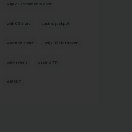
wijk 61 krommenie oost
wijk 00 sluis
casino jackpot
wedden sport
wijk 03 riethoven
bakkeveen
casino 711
4158DE