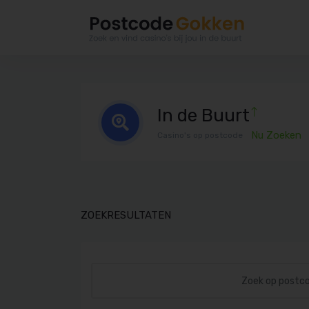
In de Buurt
Nu Zoeken
Casino's op postcode
ZOEKRESULTATEN