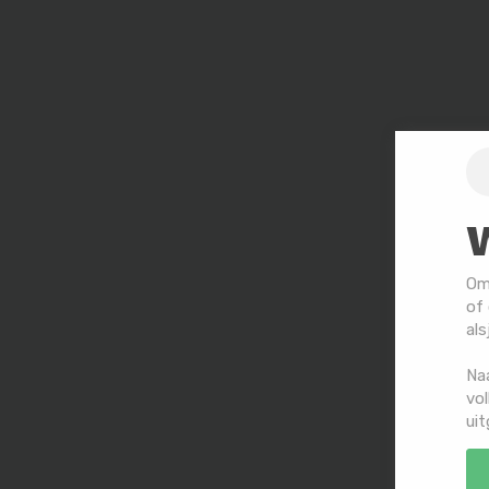
W
Om
of 
als
Naa
vol
ui