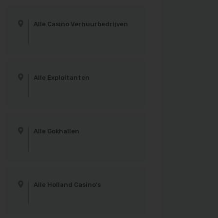
Alle Casino Verhuurbedrijven
Alle Exploitanten
Alle Gokhallen
Alle Holland Casino's