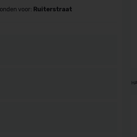
onden voor:
Ruiterstraat
HA