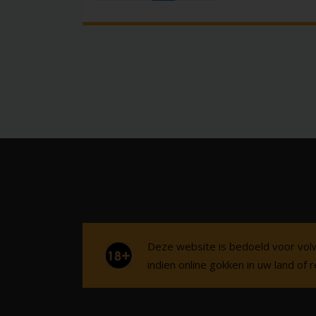
Deze website is bedoeld voor volw
indien online gokken in uw land of 