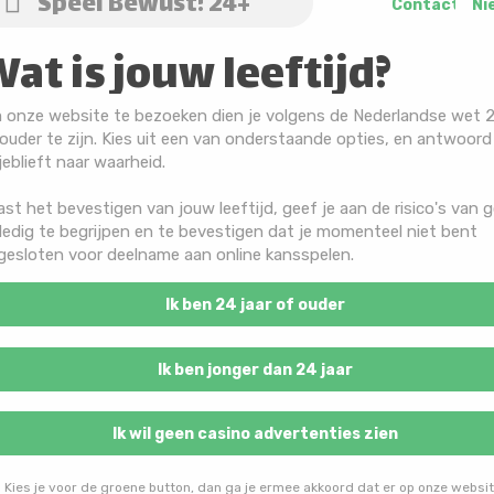
Speel Bewust! 24+
Contact
Ni
at is jouw leeftijd?
ME
 onze website te bezoeken dien je volgens de Nederlandse wet 2
ouder te zijn. Kies uit een van onderstaande opties, en antwoord
jeblieft naar waarheid.
st het bevestigen van jouw leeftijd, geef je aan de risico's van 
ledig te begrijpen en te bevestigen dat je momenteel niet bent
tgesloten voor deelname aan online kansspelen.
Ik ben 24 jaar of ouder
Ik ben jonger dan 24 jaar
Ik wil geen casino advertenties zien
Kies je voor de groene button, dan ga je ermee akkoord dat er op onze websi