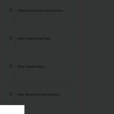
Alle Hotels met een Casino
Alle Hulpinstanties
Alle Speelhallen
Alle Vergunninghouders