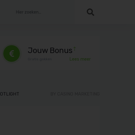
Jouw Bonus
Lees meer
Gratis gokken
OTLIGHT
BY CASINO MARKETING