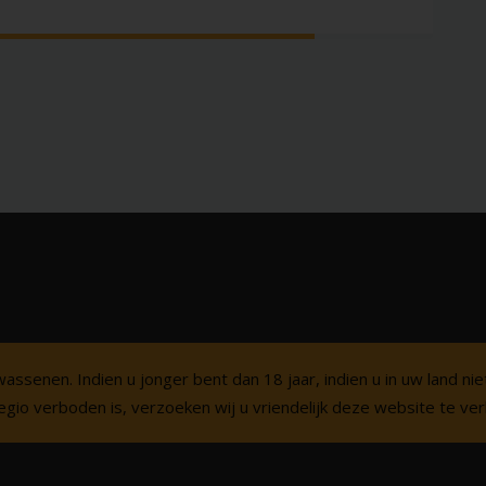
assenen. Indien u jonger bent dan 18 jaar, indien u in uw land n
regio verboden is, verzoeken wij u vriendelijk deze website te verl