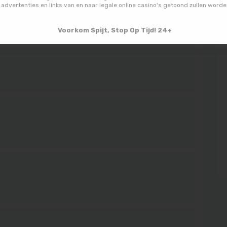
advertenties en links van en naar legale online casino's getoond zullen worde
Voorkom Spijt, Stop Op Tijd! 24+