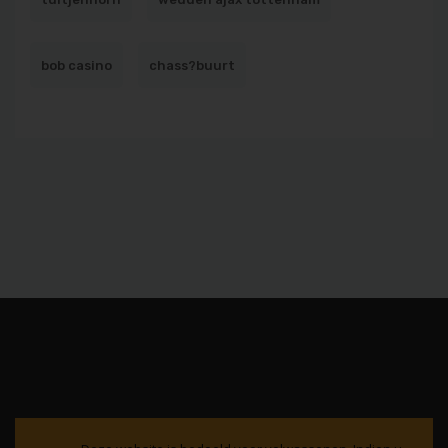
bob casino
chass?buurt