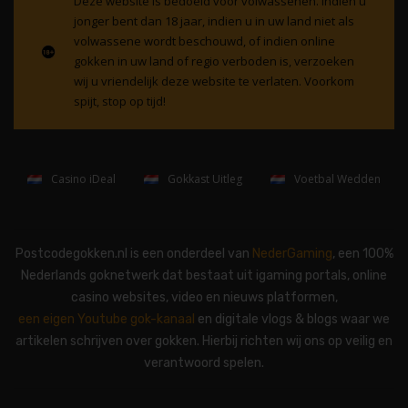
Deze website is bedoeld voor volwassenen. Indien u
jonger bent dan 18 jaar, indien u in uw land niet als
volwassene wordt beschouwd, of indien online
gokken in uw land of regio verboden is, verzoeken
wij u vriendelijk deze website te verlaten. Voorkom
spijt, stop op tijd!
Casino iDeal
Gokkast Uitleg
Voetbal Wedden
Postcodegokken.nl is een onderdeel van
NederGaming
, een 100%
Nederlands goknetwerk dat bestaat uit igaming portals, online
casino websites, video en nieuws platformen,
een eigen Youtube gok-kanaal
en digitale vlogs & blogs waar we
artikelen schrijven over gokken. Hierbij richten wij ons op veilig en
verantwoord spelen.