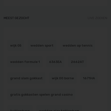
MEEST GEZOCHT
LIVE ZOEKEN
wijk 05
wedden sport
wedden op tennis
wedden formule 1
6363EA
2662AT
grand slam gokkast
wijk 00 borne
1671HA
gratis gokkasten spelen grand casino
tuitjenhorn
wedden ajax tottenham