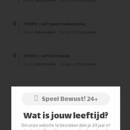
Plaats:
Amsterdam
Categorie:
Postcodes
1012PX - sint geertruidensteeg
Plaats:
Amsterdam
Categorie:
Postcodes
1012XV - sint jorissteeg
Plaats:
Amsterdam
Categorie:
Postcodes
1017BC - sint jorisstraat
Speel Bewust! 24+
Plaats:
Amsterdam
Categorie:
Postcodes
Wat is jouw leeftijd?
Jack's Casino
(Trending)
Om onze website te bezoeken dien je 24 jaar of
Regio:
Nederland
Categorie:
Online Casino