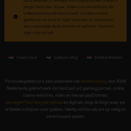
Deze website is bedoeld voor volwassenen. Indien u
jonger bent dan 18 jaar, indien u in uw land niet als
volwassene wordt beschouwd, of indien online
gokken in uw land of regio verboden is, verzoeken
wij u vriendelijk deze website te verlaten. Voorkom
spijt, stop op tijd!
Casino iDeal
Gokkast Uitleg
Voetbal Wedden
Postcodegokken.nl is een onderdeel van
NederGaming
, een 100%
Nederlands goknetwerk dat bestaat uit igaming portals, online
casino websites, video en nieuws platformen,
een eigen Youtube gok-kanaal
en digitale vlogs & blogs waar we
artikelen schrijven over gokken. Hierbij richten wij ons op veilig en
verantwoord spelen.