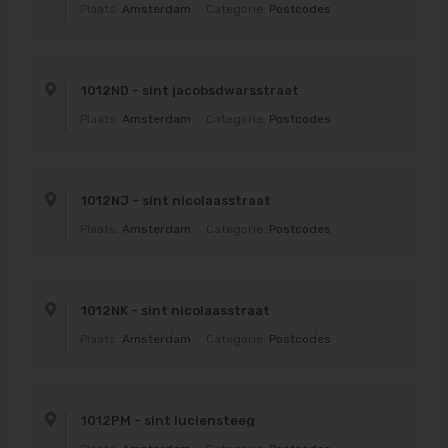
Plaats:
Amsterdam
Categorie:
Postcodes
1012ND - sint jacobsdwarsstraat
Plaats:
Amsterdam
Categorie:
Postcodes
1012NJ - sint nicolaasstraat
Plaats:
Amsterdam
Categorie:
Postcodes
1012NK - sint nicolaasstraat
Plaats:
Amsterdam
Categorie:
Postcodes
1012PM - sint luciensteeg