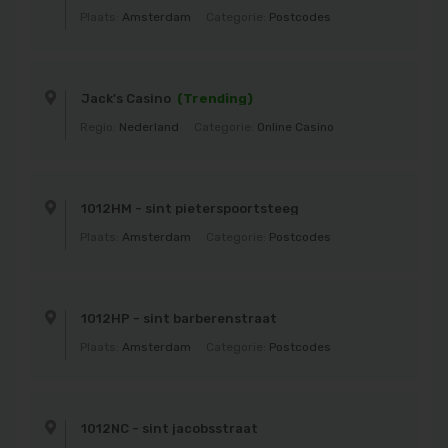
Plaats:
Amsterdam
Categorie:
Postcodes
Jack's Casino
(Trending)
Regio:
Nederland
Categorie:
Online Casino
1012HM - sint pieterspoortsteeg
Plaats:
Amsterdam
Categorie:
Postcodes
1012HP - sint barberenstraat
Plaats:
Amsterdam
Categorie:
Postcodes
1012NC - sint jacobsstraat