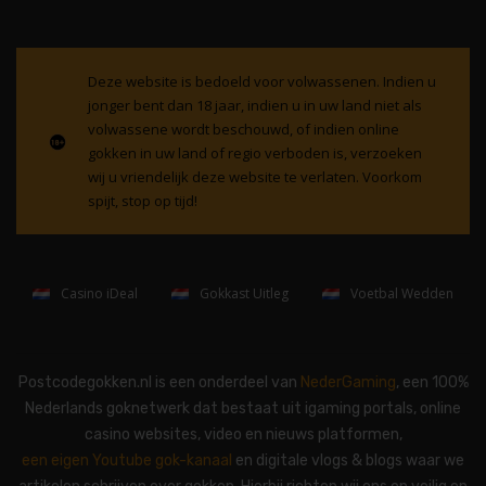
Deze website is bedoeld voor volwassenen. Indien u
jonger bent dan 18 jaar, indien u in uw land niet als
volwassene wordt beschouwd, of indien online
gokken in uw land of regio verboden is, verzoeken
wij u vriendelijk deze website te verlaten. Voorkom
spijt, stop op tijd!
Casino iDeal
Gokkast Uitleg
Voetbal Wedden
Postcodegokken.nl is een onderdeel van
NederGaming
, een 100%
Nederlands goknetwerk dat bestaat uit igaming portals, online
casino websites, video en nieuws platformen,
een eigen Youtube gok-kanaal
en digitale vlogs & blogs waar we