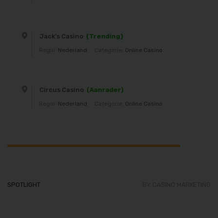
Jack's Casino
(Trending)
Regio:
Nederland
Categorie:
Online Casino
Circus Casino
(Aanrader)
Regio:
Nederland
Categorie:
Online Casino
SPOTLIGHT
BY CASINO MARKETING