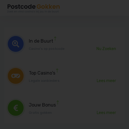
In de Buurt
Nu Zoeken
Casino's op postcode
Top Casino's
Lees meer
Legale aanbieders
Jouw Bonus
Lees meer
Gratis gokken