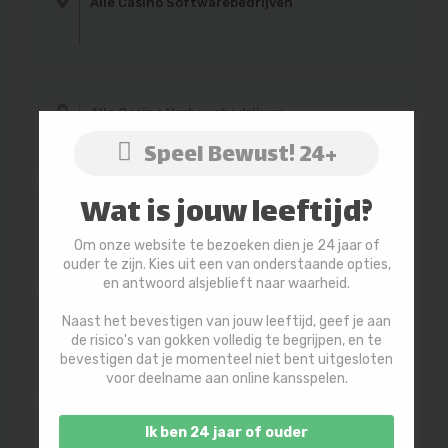
Alle Casino Softwarebedrijven
Alle Casino Verhuurbedrijven
Speel Bewust! 24+
Wat is jouw leeftijd?
Alle Exploitanten
Om onze website te bezoeken dien je 24 jaar of
ouder te zijn. Kies uit een van onderstaande opties,
en antwoord alsjeblieft naar waarheid.
Naast het bevestigen van jouw leeftijd, geef je aan
Alle Gokhallen
de risico's van gokken volledig te begrijpen, en te
bevestigen dat je momenteel niet bent uitgesloten
voor deelname aan online kansspelen.
Ik ben 24 jaar of ouder
Alle Holland Casino's