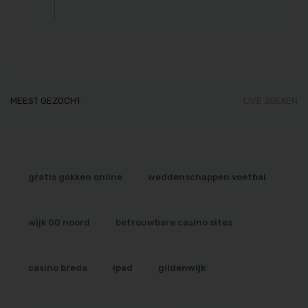
MEEST GEZOCHT
LIVE ZOEKEN
gratis gokken online
weddenschappen voetbal
wijk 00 noord
betrouwbare casino sites
casino breda
ipad
gildenwijk