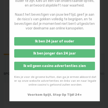
ouder te zijn. Kies uit een van onderstaande opties,
en antwoord alsjeblieft naar waarheid.
Naast het bevestigen van jouw leeftijd, geef je aan
1098VB - carolina macgillavrylaan
de risico's van gokken volledig te begrijpen, en te
bevestigen dat je momenteel niet bent uitgesloten
Plaats:
Amsterdam
Categorie:
Postcodes
voor deelname aan online kansspelen.
Ik ben 24 jaar of ouder
(current)
Previous
1
2
3
4
5
...
49
Next
Ik ben jonger dan 24 jaar
Ik wil geen casino advertenties zien
SPOTLIGHT
BY CASINO MARKETING
Kies je voor de groene button, dan ga je ermee akkoord dat
er op onze website advertenties en links van en naar legale
online casino's getoond zullen worden.
Voorkom Spijt, Stop Op Tijd! 24+