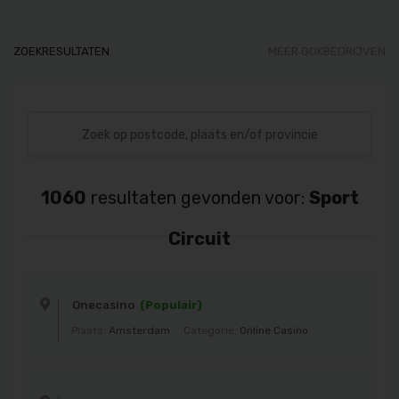
ZOEKRESULTATEN
MEER GOKBEDRIJVEN
1060
resultaten gevonden voor:
Sport
Circuit
Onecasino
(Populair)
Plaats:
Amsterdam
Categorie:
Online Casino