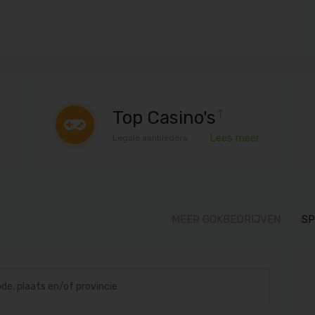
Top Casino's
Lees meer
Legale aanbieders
MEER GOKBEDRIJVEN
SP