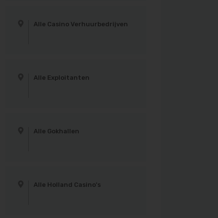
Alle Casino Verhuurbedrijven
Alle Exploitanten
Alle Gokhallen
Alle Holland Casino's