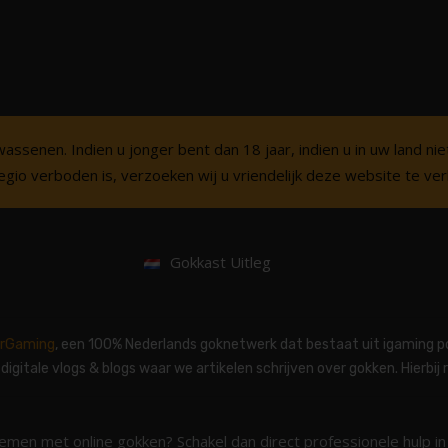
assenen. Indien u jonger bent dan 18 jaar, indien u in uw land n
regio verboden is, verzoeken wij u vriendelijk deze website te verl
Gokkast Uitleg
rGaming
, een 100% Nederlands goknetwerk dat bestaat uit igaming por
digitale vlogs & blogs waar we artikelen schrijven over gokken. Hierbij 
emen met online gokken? Schakel dan direct professionele hulp in