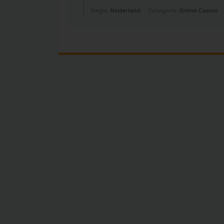
Regio:
Nederland
Categorie:
Online Casino