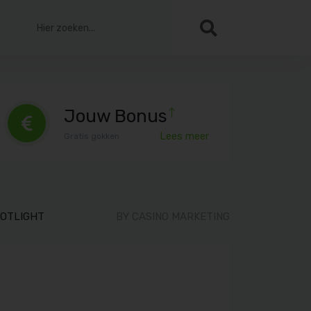
Jouw Bonus
Lees meer
Gratis gokken
OTLIGHT
BY CASINO MARKETING