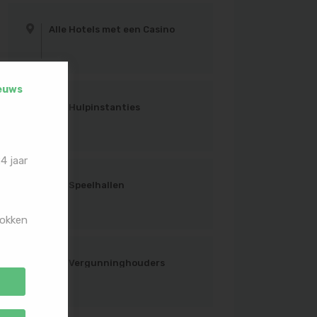
Alle Hotels met een Casino
euws
Alle Hulpinstanties
4 jaar
Alle Speelhallen
gokken
Alle Vergunninghouders