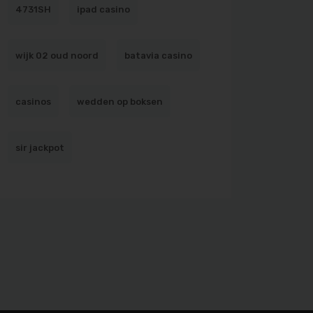
4731SH
ipad casino
wijk 02 oud noord
batavia casino
casinos
wedden op boksen
sir jackpot