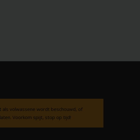
iet als volwassene wordt beschouwd, of
aten. Voorkom spijt, stop op tijd!