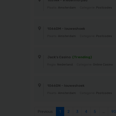
1051NN - vredenhofpad
Plaats:
Amsterdam
Categorie:
Postcodes
1066DM - louweshoek
Plaats:
Amsterdam
Categorie:
Postcodes
Jack's Casino
(Trending)
Regio:
Nederland
Categorie:
Online Casino
1066DN - louweshoek
Plaats:
Amsterdam
Categorie:
Postcodes
(current)
Previous
1
2
3
4
5
...
90