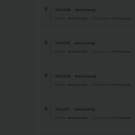
1042AD - deccaweg
Plaats:
Amsterdam
Categorie:
Postcodes
1042AE - deccaweg
Plaats:
Amsterdam
Categorie:
Postcodes
1042AR - donauweg
Plaats:
Amsterdam
Categorie:
Postcodes
1042AT - deccaweg
Plaats:
Amsterdam
Categorie:
Postcodes