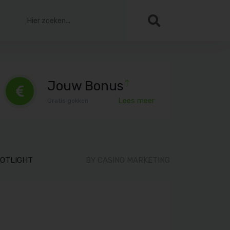
Jouw Bonus
Lees meer
Gratis gokken
OTLIGHT
BY CASINO MARKETING