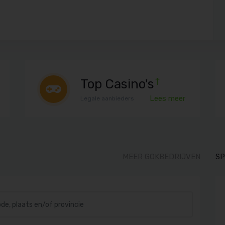
Top Casino's
Lees meer
Legale aanbieders
MEER GOKBEDRIJVEN
SP