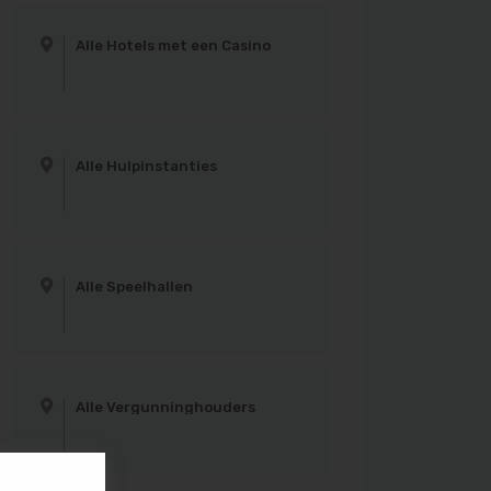
Alle Hotels met een Casino
Alle Hulpinstanties
Alle Speelhallen
Alle Vergunninghouders