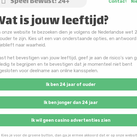
Speel Bewust! 24+
Contact
Ni
at is jouw leeftijd?
ME
 onze website te bezoeken dien je volgens de Nederlandse wet 2
ouder te zijn. Kies uit een van onderstaande opties, en antwoord
jeblieft naar waarheid.
st het bevestigen van jouw leeftijd, geef je aan de risico's van 
ledig te begrijpen en te bevestigen dat je momenteel niet bent
tgesloten voor deelname aan online kansspelen.
Ik ben 24 jaar of ouder
Ik ben jonger dan 24 jaar
Ik wil geen casino advertenties zien
Kies je voor de groene button, dan ga je ermee akkoord dat er op onze websi