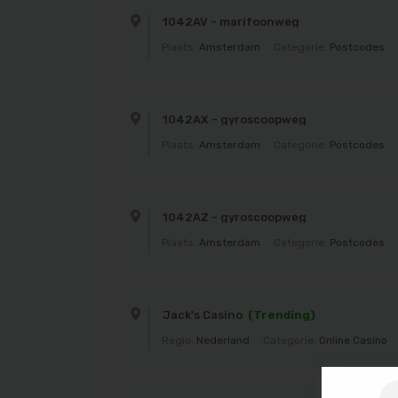
1042AV - marifoonweg
Plaats:
Amsterdam
Categorie:
Postcodes
1042AX - gyroscoopweg
Plaats:
Amsterdam
Categorie:
Postcodes
1042AZ - gyroscoopweg
Plaats:
Amsterdam
Categorie:
Postcodes
Jack's Casino
(Trending)
Regio:
Nederland
Categorie:
Online Casino