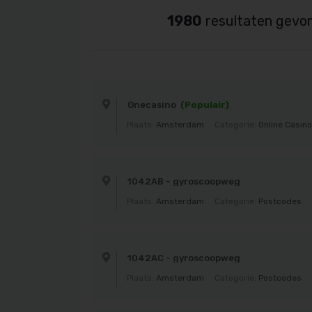
1980
resultaten gevo
Onecasino
(Populair)
Plaats:
Amsterdam
Categorie:
Online Casino
1042AB - gyroscoopweg
Plaats:
Amsterdam
Categorie:
Postcodes
1042AC - gyroscoopweg
Plaats:
Amsterdam
Categorie:
Postcodes