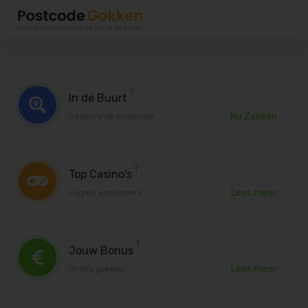
In de Buurt
Nu Zoeken
Casino's op postcode
Top Casino's
Lees meer
Legale aanbieders
Jouw Bonus
Lees meer
Gratis gokken