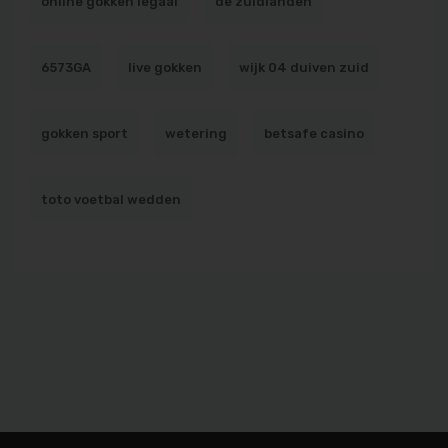
online gokken legaal
de zuidlanden
6573GA
live gokken
wijk 04 duiven zuid
gokken sport
wetering
betsafe casino
toto voetbal wedden