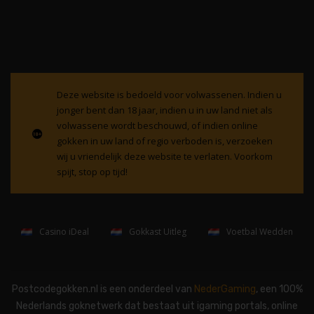
Deze website is bedoeld voor volwassenen. Indien u
jonger bent dan 18 jaar, indien u in uw land niet als
volwassene wordt beschouwd, of indien online
gokken in uw land of regio verboden is, verzoeken
wij u vriendelijk deze website te verlaten. Voorkom
spijt, stop op tijd!
Casino iDeal
Gokkast Uitleg
Voetbal Wedden
Postcodegokken.nl is een onderdeel van
NederGaming
, een 100%
Nederlands goknetwerk dat bestaat uit igaming portals, online