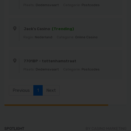
Plaats:
Dedemsvaart
Categorie:
Postcodes
Jack's Casino
(Trending)
Regio:
Nederland
Categorie:
Online Casino
7701BP - tottenhamstraat
Plaats:
Dedemsvaart
Categorie:
Postcodes
(current)
Previous
1
Next
SPOTLIGHT
BY CASINO MARKETING