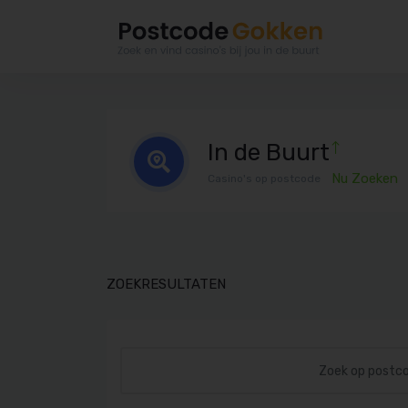
In de Buurt
Nu Zoeken
Casino's op postcode
ZOEKRESULTATEN