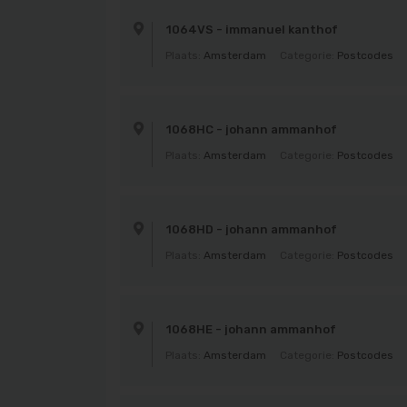
1064VS - immanuel kanthof
Plaats:
Amsterdam
Categorie:
Postcodes
1068HC - johann ammanhof
Plaats:
Amsterdam
Categorie:
Postcodes
1068HD - johann ammanhof
Plaats:
Amsterdam
Categorie:
Postcodes
1068HE - johann ammanhof
Plaats:
Amsterdam
Categorie:
Postcodes