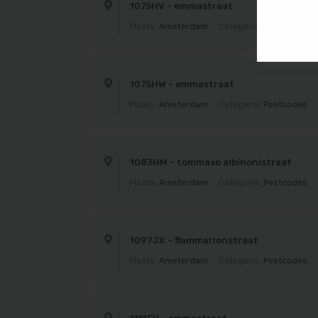
1075HV - emmastraat
Plaats:
Amsterdam
Categorie:
Postcodes
1075HW - emmastraat
Plaats:
Amsterdam
Categorie:
Postcodes
1083HM - tommaso albinonistraat
Plaats:
Amsterdam
Categorie:
Postcodes
1097JX - flammarionstraat
Plaats:
Amsterdam
Categorie:
Postcodes