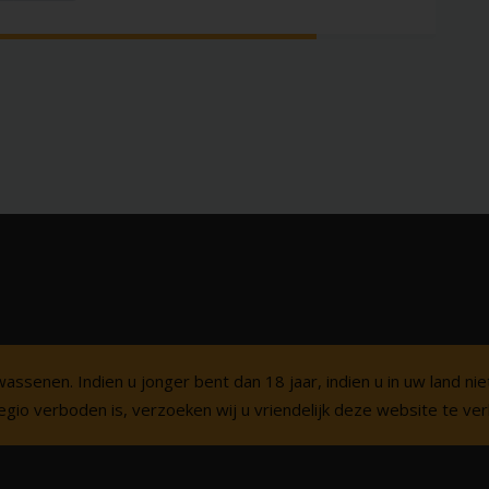
assenen. Indien u jonger bent dan 18 jaar, indien u in uw land n
regio verboden is, verzoeken wij u vriendelijk deze website te verl