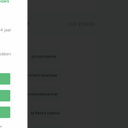
euws
EST GEZOCHT
LIVE ZOEKEN
4 jaar
gokken
5366BN
circus bonus
online casino betrouwbaar
wijk 21 regentessekwartier
1562BD
la fiesta casino
te