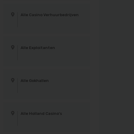
Alle Casino Verhuurbedrijven
Alle Exploitanten
Alle Gokhallen
Alle Holland Casino's