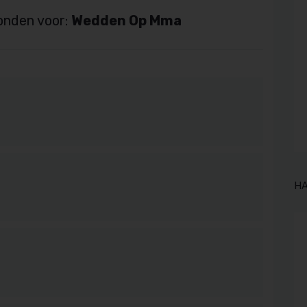
onden voor:
Wedden Op Mma
HA