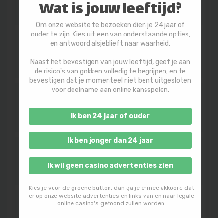
Wat is jouw leeftijd?
Plaats:
Amsterdam
Categorie:
Postcodes
Om onze website te bezoeken dien je 24 jaar of
ouder te zijn. Kies uit een van onderstaande opties,
en antwoord alsjeblieft naar waarheid.
Jack's Casino
(Trending)
Naast het bevestigen van jouw leeftijd, geef je aan
Regio:
Nederland
Categorie:
Online Casino
de risico's van gokken volledig te begrijpen, en te
bevestigen dat je momenteel niet bent uitgesloten
voor deelname aan online kansspelen.
1035AE - paltrok
Ik ben 24 jaar of ouder
Plaats:
Amsterdam
Categorie:
Postcodes
Ik ben jonger dan 24 jaar
1035AG - paltrok
Ik wil geen casino advertenties zien
Plaats:
Amsterdam
Categorie:
Postcodes
Kies je voor de groene button, dan ga je ermee akkoord dat
er op onze website advertenties en links van en naar legale
online casino's getoond zullen worden.
1035AH - paltrok