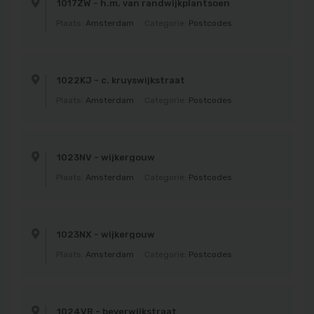
1017ZW - h.m. van randwijkplantsoen
Plaats:
Amsterdam
Categorie:
Postcodes
1022KJ - c. kruyswijkstraat
Plaats:
Amsterdam
Categorie:
Postcodes
1023NV - wijkergouw
Plaats:
Amsterdam
Categorie:
Postcodes
1023NX - wijkergouw
Plaats:
Amsterdam
Categorie:
Postcodes
1024VR - beverwijkstraat