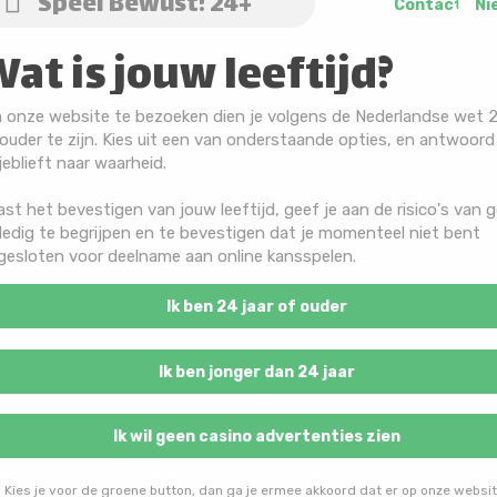
Speel Bewust! 24+
Contact
Ni
at is jouw leeftijd?
ME
 onze website te bezoeken dien je volgens de Nederlandse wet 2
ouder te zijn. Kies uit een van onderstaande opties, en antwoord
jeblieft naar waarheid.
st het bevestigen van jouw leeftijd, geef je aan de risico's van 
ledig te begrijpen en te bevestigen dat je momenteel niet bent
tgesloten voor deelname aan online kansspelen.
Ik ben 24 jaar of ouder
Ik ben jonger dan 24 jaar
Ik wil geen casino advertenties zien
Kies je voor de groene button, dan ga je ermee akkoord dat er op onze websi