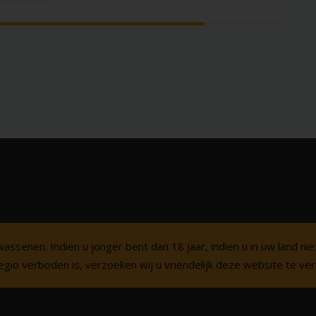
assenen. Indien u jonger bent dan 18 jaar, indien u in uw land n
regio verboden is, verzoeken wij u vriendelijk deze website te verl