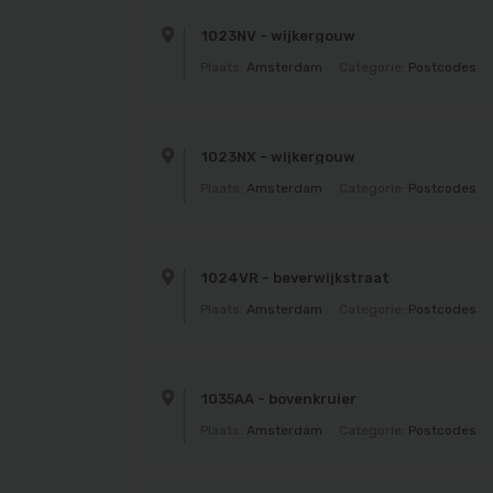
1023NV - wijkergouw
Plaats:
Amsterdam
Categorie:
Postcodes
1023NX - wijkergouw
Plaats:
Amsterdam
Categorie:
Postcodes
1024VR - beverwijkstraat
Plaats:
Amsterdam
Categorie:
Postcodes
1035AA - bovenkruier
Plaats:
Amsterdam
Categorie:
Postcodes