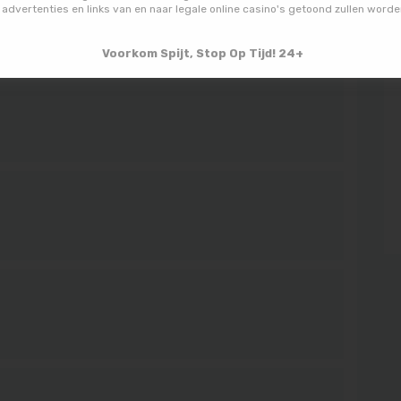
advertenties en links van en naar legale online casino's getoond zullen worde
Voorkom Spijt, Stop Op Tijd! 24+