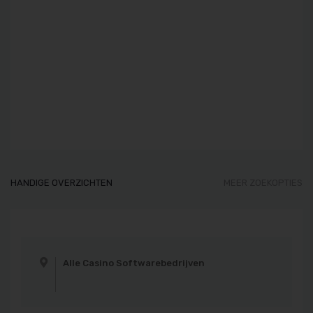
HANDIGE OVERZICHTEN
MEER ZOEKOPTIES
Alle Casino Softwarebedrijven