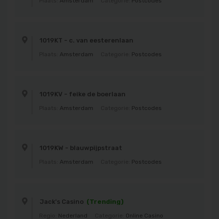
Plaats:
Amsterdam
Categorie:
Postcodes
1019KT - c. van eesterenlaan
Plaats:
Amsterdam
Categorie:
Postcodes
1019KV - feike de boerlaan
Plaats:
Amsterdam
Categorie:
Postcodes
1019KW - blauwpijpstraat
Plaats:
Amsterdam
Categorie:
Postcodes
Jack's Casino
(Trending)
Regio:
Nederland
Categorie:
Online Casino