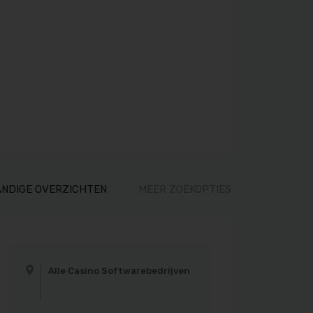
NDIGE OVERZICHTEN
MEER ZOEKOPTIES
Alle Casino Softwarebedrijven