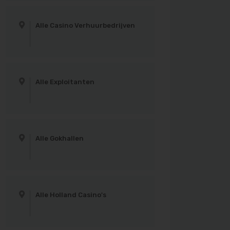
Alle Casino Verhuurbedrijven
Alle Exploitanten
Alle Gokhallen
Alle Holland Casino's