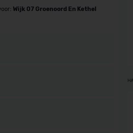
voor:
Wijk 07 Groenoord En Kethel
HA