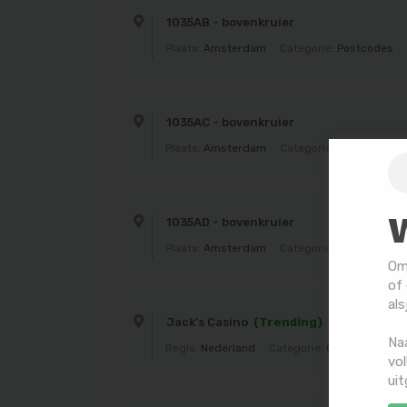
1035AB - bovenkruier
Plaats:
Amsterdam
Categorie:
Postcodes
1035AC - bovenkruier
Plaats:
Amsterdam
Categorie:
Postcodes
W
1035AD - bovenkruier
Plaats:
Amsterdam
Categorie:
Postcodes
Om
of 
als
Jack's Casino
(Trending)
Naa
Regio:
Nederland
Categorie:
Online Casino
vol
ui