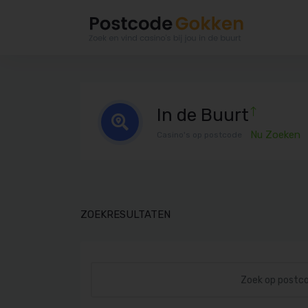
In de Buurt
Nu Zoeken
Casino's op postcode
ZOEKRESULTATEN