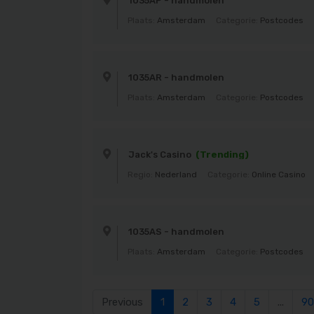
1035AP - handmolen
Plaats:
Amsterdam
Categorie:
Postcodes
1035AR - handmolen
Plaats:
Amsterdam
Categorie:
Postcodes
Jack's Casino
(Trending)
Regio:
Nederland
Categorie:
Online Casino
1035AS - handmolen
Plaats:
Amsterdam
Categorie:
Postcodes
(current)
Previous
1
2
3
4
5
...
90