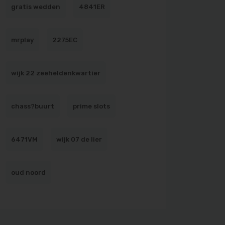
gratis wedden
4841ER
mrplay
2275EC
wijk 22 zeeheldenkwartier
chass?buurt
prime slots
6471VM
wijk 07 de lier
oud noord