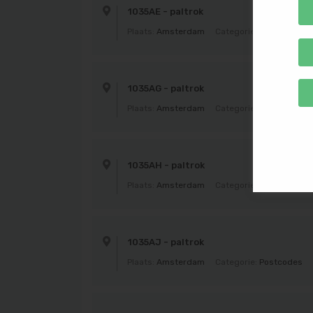
1035AE - paltrok
Plaats:
Amsterdam
Categorie:
Postcodes
1035AG - paltrok
Plaats:
Amsterdam
Categorie:
Postcodes
1035AH - paltrok
Plaats:
Amsterdam
Categorie:
Postcodes
1035AJ - paltrok
Plaats:
Amsterdam
Categorie:
Postcodes