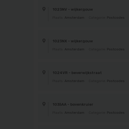
1023NV - wijkergouw
Plaats:
Amsterdam
Categorie:
Postcodes
1023NX - wijkergouw
Plaats:
Amsterdam
Categorie:
Postcodes
1024VR - beverwijkstraat
Plaats:
Amsterdam
Categorie:
Postcodes
1035AA - bovenkruier
Plaats:
Amsterdam
Categorie:
Postcodes