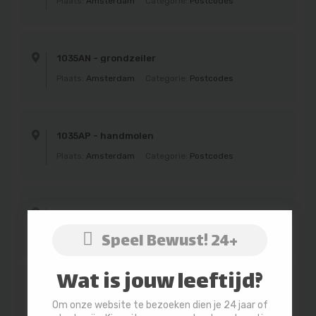
Plaats:
Amsterdam
Categorie:
Postcodes
1035AN - grondzeiler
Plaats:
Amsterdam
Categorie:
Postcodes
1035AP - handmolen
Plaats:
Amsterdam
Categorie:
Postcodes
1035AR - handmolen
Speel Bewust! 24+
Plaats:
Amsterdam
Categorie:
Postcodes
Wat is jouw leeftijd?
Jack's Casino
(Trending)
Om onze website te bezoeken dien je 24 jaar of
Regio:
Nederland
Categorie:
Online Casino