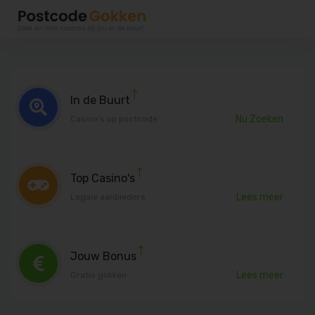
In de Buurt
Nu Zoeken
Casino's op postcode
Top Casino's
Lees meer
Legale aanbieders
Jouw Bonus
Lees meer
Gratis gokken