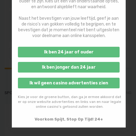
ouder te zijn. Kies uit een van onderstaande opties,
en antwoord alsjeblieft naar waarheid.
Naast het bevestigen van jouw leeftijd, geef je aan
1035AS - handmolen
de risico's van gokken volledig te begrijpen, en te
bevestigen dat je momenteel niet bent uitgesloten
Plaats:
Amsterdam
Categorie:
Postcodes
voor deelname aan online kansspelen.
Ik ben 24 jaar of ouder
(current)
Previous
1
2
3
4
5
...
90
Next
Ik ben jonger dan 24 jaar
Ik wil geen casino advertenties zien
SPOTLIGHT
BY CASINO MARKETING
Kies je voor de groene button, dan ga je ermee akkoord dat
er op onze website advertenties en links van en naar legale
online casino's getoond zullen worden.
Voorkom Spijt, Stop Op Tijd! 24+