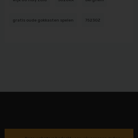
gratis oude gokkasten spelen
7523GZ