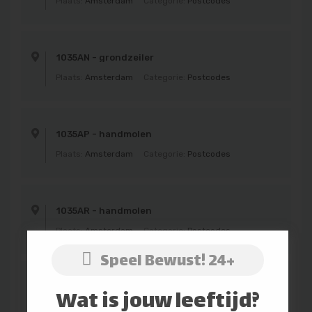
Plaats:
Amsterdam
Categorie:
Postcodes
1035AN - grondzeiler
Plaats:
Amsterdam
Categorie:
Postcodes
1035AP - handmolen
Plaats:
Amsterdam
Categorie:
Postcodes
1035AR - handmolen
Plaats:
Amsterdam
Categorie:
Postcodes
Speel Bewust! 24+
Jack's Casino
(Trending)
Wat is jouw leeftijd?
Regio:
Nederland
Categorie:
Online Casino