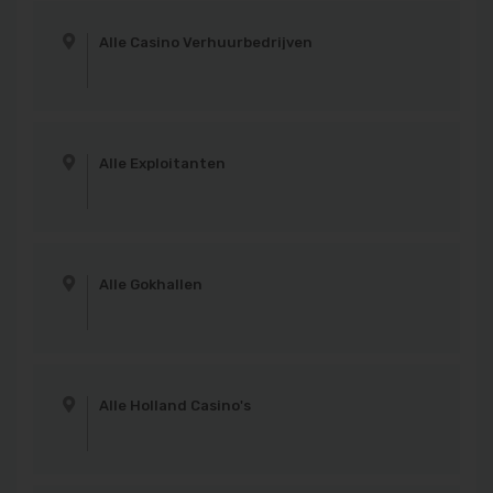
Alle Casino Verhuurbedrijven
Alle Exploitanten
Alle Gokhallen
Alle Holland Casino's