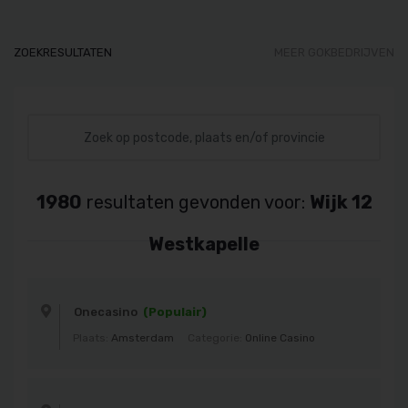
ZOEKRESULTATEN
MEER GOKBEDRIJVEN
1980
resultaten gevonden voor:
Wijk 12
Westkapelle
Onecasino
(Populair)
Plaats:
Amsterdam
Categorie:
Online Casino