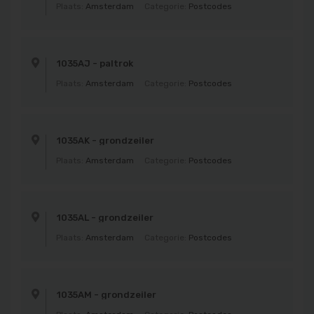
Plaats:
Amsterdam
Categorie:
Postcodes
1035AJ - paltrok
Plaats:
Amsterdam
Categorie:
Postcodes
1035AK - grondzeiler
Plaats:
Amsterdam
Categorie:
Postcodes
1035AL - grondzeiler
Plaats:
Amsterdam
Categorie:
Postcodes
1035AM - grondzeiler