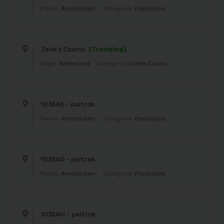
Plaats:
Amsterdam
Categorie:
Postcodes
Jack's Casino
(Trending)
Regio:
Nederland
Categorie:
Online Casino
1035AE - paltrok
Plaats:
Amsterdam
Categorie:
Postcodes
1035AG - paltrok
Plaats:
Amsterdam
Categorie:
Postcodes
1035AH - paltrok