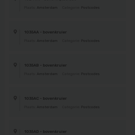
Plaats:
Amsterdam
Categorie:
Postcodes
1035AA - bovenkruier
Plaats:
Amsterdam
Categorie:
Postcodes
1035AB - bovenkruier
Plaats:
Amsterdam
Categorie:
Postcodes
1035AC - bovenkruier
Plaats:
Amsterdam
Categorie:
Postcodes
1035AD - bovenkruier