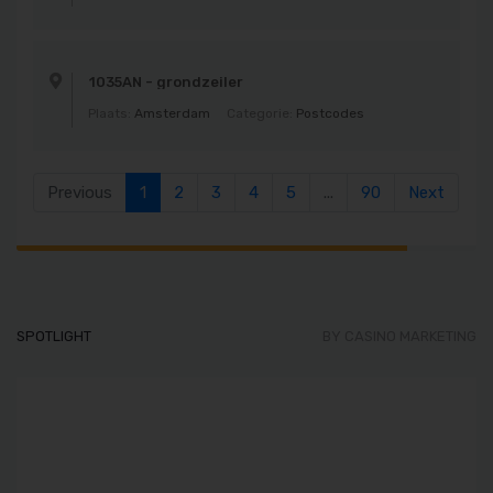
1035AN - grondzeiler
Plaats:
Amsterdam
Categorie:
Postcodes
(current)
Previous
1
2
3
4
5
...
90
Next
SPOTLIGHT
BY CASINO MARKETING