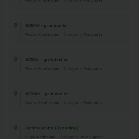
Plaats:
Amsterdam
Categorie:
Postcodes
1035AK - grondzeiler
Plaats:
Amsterdam
Categorie:
Postcodes
1035AL - grondzeiler
Plaats:
Amsterdam
Categorie:
Postcodes
1035AM - grondzeiler
Plaats:
Amsterdam
Categorie:
Postcodes
Jack's Casino
(Trending)
Regio:
Nederland
Categorie:
Online Casino