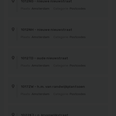
1012NG - nieuwe nieuwstraat
Plaats:
Amsterdam
Categorie:
Postcodes
1012NH - nieuwe nieuwstraat
Plaats:
Amsterdam
Categorie:
Postcodes
1012TD - oude nieuwstraat
Plaats:
Amsterdam
Categorie:
Postcodes
1017ZW - h.m. van randwijkplantsoen
Plaats:
Amsterdam
Categorie:
Postcodes
1022KJ - c. kruyswijkstraat