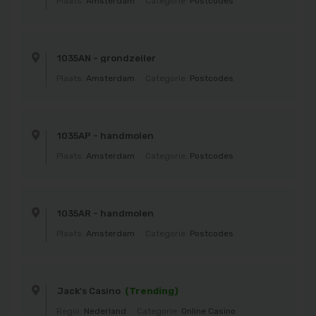
Plaats:
Amsterdam
Categorie:
Postcodes
1035AN - grondzeiler
Plaats:
Amsterdam
Categorie:
Postcodes
1035AP - handmolen
Plaats:
Amsterdam
Categorie:
Postcodes
1035AR - handmolen
Plaats:
Amsterdam
Categorie:
Postcodes
Jack's Casino
(Trending)
Regio:
Nederland
Categorie:
Online Casino