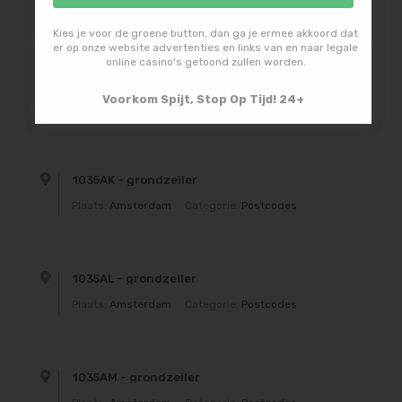
Plaats:
Amsterdam
Categorie:
Postcodes
Kies je voor de groene button, dan ga je ermee akkoord dat
er op onze website advertenties en links van en naar legale
online casino's getoond zullen worden.
1035AJ - paltrok
Voorkom Spijt, Stop Op Tijd! 24+
Plaats:
Amsterdam
Categorie:
Postcodes
1035AK - grondzeiler
Plaats:
Amsterdam
Categorie:
Postcodes
1035AL - grondzeiler
Plaats:
Amsterdam
Categorie:
Postcodes
1035AM - grondzeiler