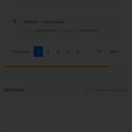
1035AS - handmolen
Plaats:
Amsterdam
Categorie:
Postcodes
(current)
Previous
1
2
3
4
5
...
90
Next
SPOTLIGHT
BY CASINO MARKETING