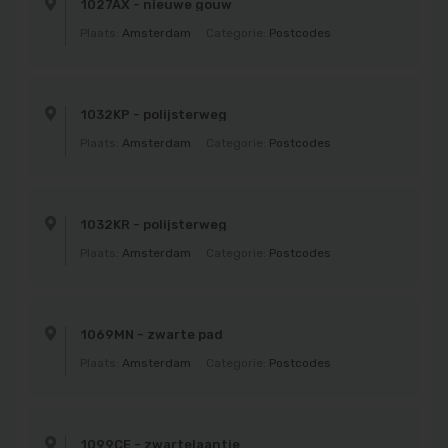
1027AX - nieuwe gouw
Plaats:
Amsterdam
Categorie:
Postcodes
1032KP - polijsterweg
Plaats:
Amsterdam
Categorie:
Postcodes
1032KR - polijsterweg
Plaats:
Amsterdam
Categorie:
Postcodes
1069MN - zwarte pad
Plaats:
Amsterdam
Categorie:
Postcodes
1099CE - zwartelaantje