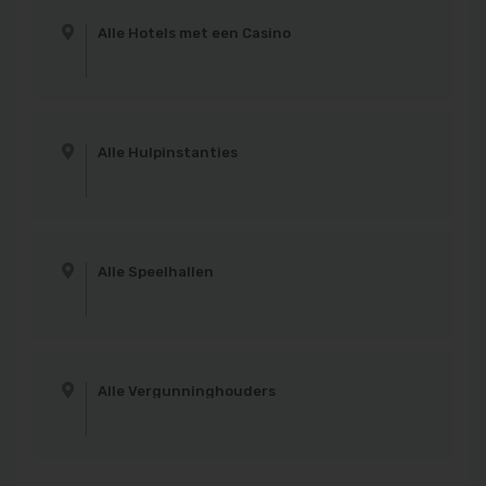
Alle Hotels met een Casino
Alle Hulpinstanties
Alle Speelhallen
Alle Vergunninghouders