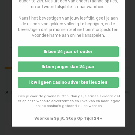
ouder te zijn. Kies uit een van onderstaande opties,
en antwoord alsjeblieft naar waarheid.
Naast het bevestigen van jouw leeftijd, geef je aan
1221JK - lijsterweg
de risico's van gokken volledig te begrijpen, en te
bevestigen dat je momenteel niet bent uitgesloten
Plaats:
Hilversum
Categorie:
Postcodes
voor deelname aan online kansspelen.
Ik ben 24 jaar of ouder
(current)
Previous
1
2
3
4
5
...
90
Next
Ik ben jonger dan 24 jaar
Ik wil geen casino advertenties zien
SPOTLIGHT
BY CASINO MARKETING
Kies je voor de groene button, dan ga je ermee akkoord dat
er op onze website advertenties en links van en naar legale
online casino's getoond zullen worden.
Voorkom Spijt, Stop Op Tijd! 24+