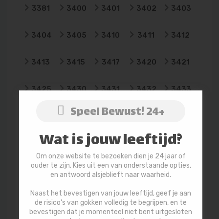
3381
3400
3401
3402
3403
3404
3405
3410
3411
3412
3413
3415
3417
3420
3421
3425
3430
3431
3432
3433
Speel Bewust! 24+
3434
3435
3436
3437
3438
Wat is jouw leeftijd?
3439
3440
3441
3442
3443
Om onze website te bezoeken dien je 24 jaar of
ouder te zijn. Kies uit een van onderstaande opties,
3444
3445
3446
3447
3448
en antwoord alsjeblieft naar waarheid.
Naast het bevestigen van jouw leeftijd, geef je aan
3449
3450
3451
3452
3453
de risico's van gokken volledig te begrijpen, en te
bevestigen dat je momenteel niet bent uitgesloten