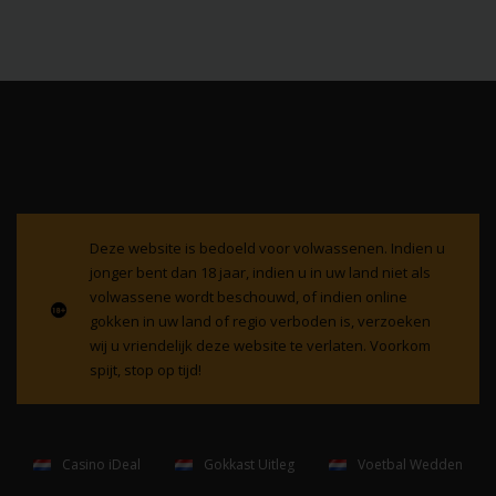
Deze website is bedoeld voor volwassenen. Indien u
jonger bent dan 18 jaar, indien u in uw land niet als
volwassene wordt beschouwd, of indien online
gokken in uw land of regio verboden is, verzoeken
wij u vriendelijk deze website te verlaten. Voorkom
spijt, stop op tijd!
Casino iDeal
Gokkast Uitleg
Voetbal Wedden