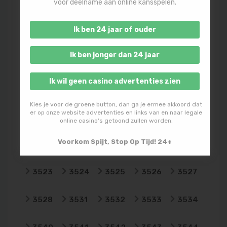
voor deelname aan online kansspelen.
3454
3455
3460
3461
3464
Ik ben 24 jaar of ouder
3465
3466
3467
3470
3471
Ik ben jonger dan 24 jaar
3474
3480
3481
3500
3501
Ik wil geen casino advertenties zien
3502
3503
3504
3505
3506
Kies je voor de groene button, dan ga je ermee akkoord dat
er op onze website advertenties en links van en naar legale
3507
3508
3509
3511
3512
online casino's getoond zullen worden.
Voorkom Spijt, Stop Op Tijd! 24+
3513
3514
3515
3521
3522
3523
3524
3525
3526
3527
3528
3531
3532
3533
3534